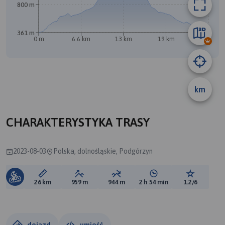
800 m
361 m
0 m
6.6 km
13 km
19 km
26 km
km
CHARAKTERYSTYKA TRASY
2023-08-03
Polska, dolnośląskie, Podgórzyn
Długość trasy:
Suma przewyższeń:
Suma spadków:
Średni czas potrzebny 
Ocena tras
26 km
959 m
944 m
2 h 54 min
1.2/6
dojazd
umieść