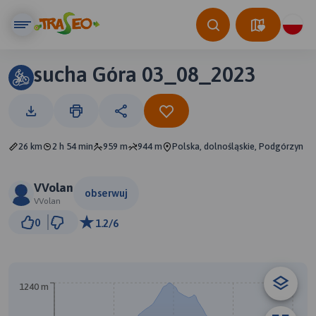
sucha Góra 03_08_2023
26 km
2 h 54 min
959 m
944 m
Polska, dolnośląskie, Podgórzyn
VVolan
obserwuj
VVolan
2 km
0
1.2/6
© Traseo Map
© OpenMapTiles
© OpenStreetMap contributors
B
A
1240 m