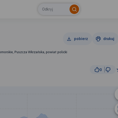
Odkryj
pobierz
drukuj
morskie, Puszcza Wkrzańska, powiat policki
0
© Traseo Map
© OpenMapTiles
© OpenStreetMap cont
B
A