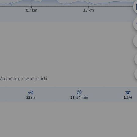
8.7 km
13 km
krzańska, powiat policki
ewyższeń:
Suma spadków:
Średni czas potrzebny na pokon
Ocen
22 m
1 h 54 min
1.3/6