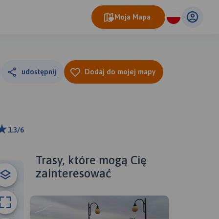
Moja Mapa
udostępnij
Dodaj do mojej mapy
1.3/6
1 km
ributors
Trasy, które mogą Cię
zainteresować