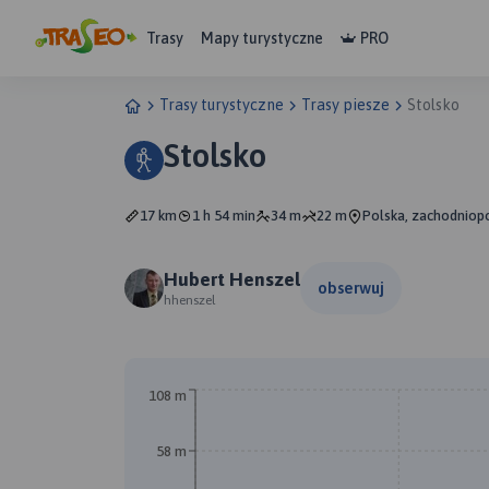
Trasy
Mapy turystyczne
PRO
Trasy turystyczne
Trasy piesze
Stolsko
Stolsko
17 km
1 h 54 min
34 m
22 m
Polska, zachodniopo
Hubert Henszel
obserwuj
hhenszel
108 m
58 m