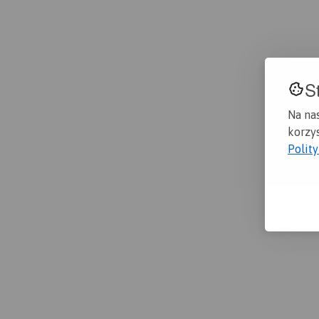
S
Na na
korzys
Polit