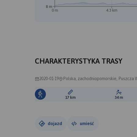
8 m
0 m
4.3 km
CHARAKTERYSTYKA TRASY
2020-01-19
Polska, zachodniopomorskie, Puszcza W
Długość trasy:
Suma prz
17 km
34 m
dojazd
umieść