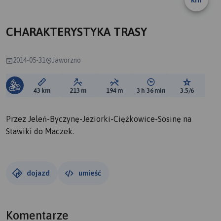
CHARAKTERYSTYKA TRASY
2014-05-31
Jaworzno
Długość trasy:
Suma przewyższeń:
Suma spadków:
Średni czas potrzebny 
Ocena tras
43 km
213 m
194 m
3 h 36 min
3.5/6
Przez Jeleń-Byczynę-Jeziorki-Ciężkowice-Sosinę na
Stawiki do Maczek.
dojazd
umieść
Komentarze