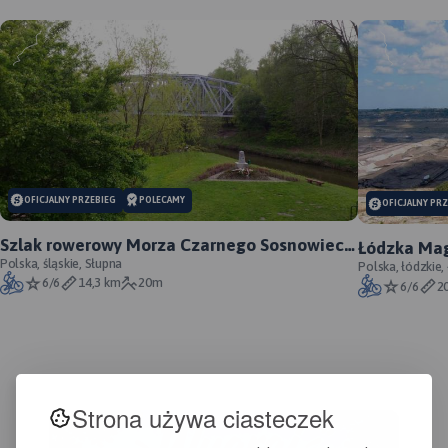
MAPA TURYSTYCZNA W
APLIKACJI TRASEO
OFICJALNY PRZEBIEG
POLECAMY
OFICJALNY PR
Szlak rowerowy Morza Czarnego Sosnowiec -
Łódzka Mag
oficjalny przebieg
Polska, śląskie, Słupna
Polska, łódzkie,
6/6
14,3 km
20m
6/6
2
Strona używa ciasteczek