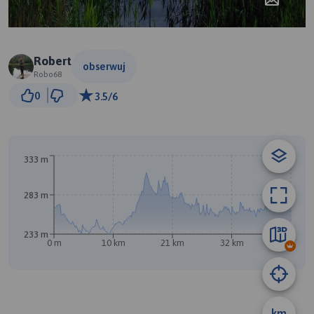
Robert
obserwuj
Robo68
3 km
0
3.5/6
© Traseo Map
© OpenMapTiles
© OpenStreetMap contributors
333 m
283 m
B
233 m
0 m
10 km
21 km
32 km
43 km
A
km