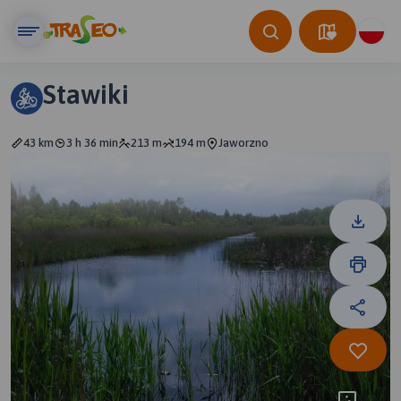
Stawiki
43 km
3 h 36 min
213 m
194 m
Jaworzno