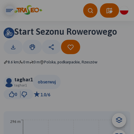
Start Sezonu Rowerowego
8.6 km
0 m
0 m
Polska, podkarpackie, Rzeszów
taghar1
obserwuj
taghar1
500 m
0
1.0/6
© Traseo Map
© OpenMapTiles
© OpenStreetMap contributors
296 m
A