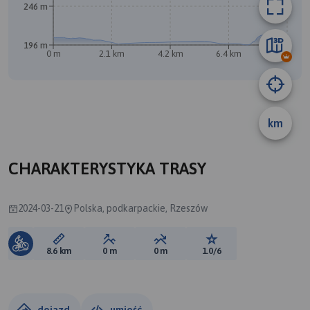
246 m
196 m
0 m
2.1 km
4.2 km
6.4 km
8.5 km
B
km
CHARAKTERYSTYKA TRASY
2024-03-21
Polska, podkarpackie, Rzeszów
Długość trasy:
Suma przewyższeń:
Suma spadków:
Ocena trasy:
8.6 km
0 m
0 m
1.0/6
dojazd
umieść