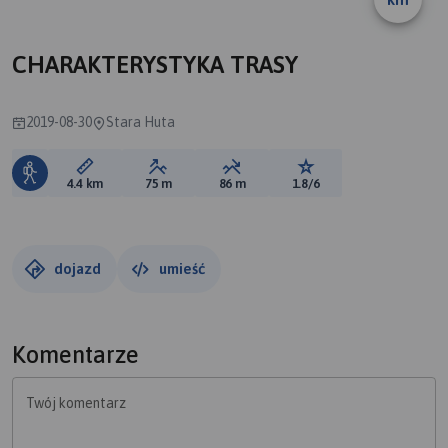
B
A
CHARAKTERYSTYKA TRASY
2019-08-30
Stara Huta
Długość trasy:
Suma przewyższeń:
Suma spadków:
Ocena trasy:
4.4 km
75 m
86 m
1.8/6
dojazd
umieść
Komentarze
Twój komentarz