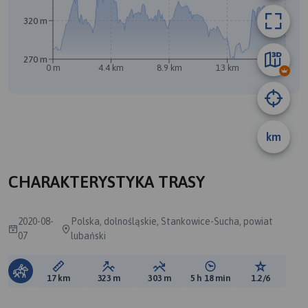
320 m
270 m
0 m
4.4 km
8.9 km
13 km
17 km
A
km
CHARAKTERYSTYKA TRASY
2020-08-
Polska, dolnośląskie, Stankowice-Sucha, powiat
07
lubański
Długość trasy:
Suma przewyższeń:
Suma spadków:
Średni czas potrzebny 
Ocena tras
17 km
323 m
303 m
5 h 18 min
1.2/6