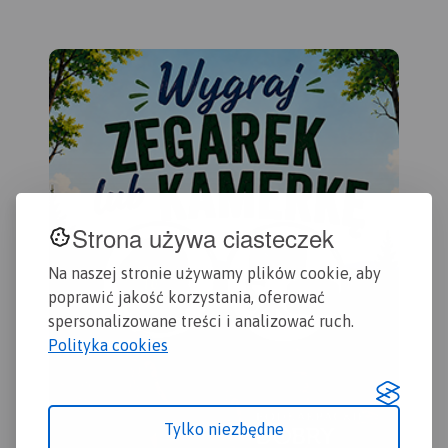
wschodzie fragment Parku
rowerowe oraz najważniejsze
Krajobrazowego Doliny
atrakcje turystyczne.
Rok
Bobru. Na mapie znajdują się
wydania 2021
także Szklarska Poręba,
Jakuszyce oraz Harrachov.
Rok wydania 2020
Strona używa ciasteczek
Na naszej stronie używamy plików cookie, aby
poprawić jakość korzystania, oferować
spersonalizowane treści i analizować ruch.
Polityka cookies
Tylko niezbędne