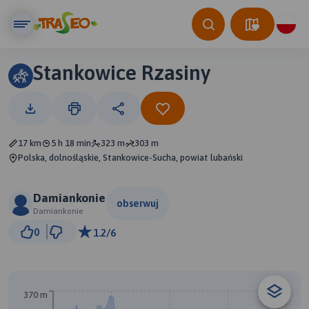
Stankowice Rzasiny
17 km
5 h 18 min
323 m
303 m
Polska, dolnośląskie, Stankowice-Sucha, powiat lubański
Damiankonie
obserwuj
Damiankonie
2 km
0
1.2/6
© Traseo Map
© OpenMapTiles
© OpenStreetMap contributors
B
370 m