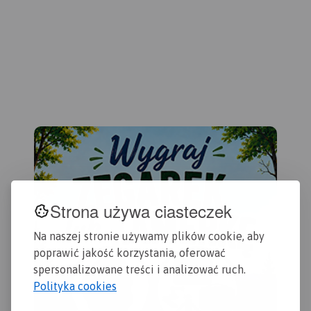
spacerowych, pieszych,
skal
okolicach Krakowa, zabytki,
rowerowych jak i Szlaku
Pla
miejsca enoturystyczne oraz
propozycje na rodzinne
Twierdzy Kraków.
Rok
kom
wycieczki z dziećmi. Dzięki
wydania 2023
spis
temu łatwo zaplanujesz, co
zobaczyć w okolicach
map
Krakowa i gdzie warto się
row
wybrać na weekend.
202
Strona używa ciasteczek
Na naszej stronie używamy plików cookie, aby
poprawić jakość korzystania, oferować
spersonalizowane treści i analizować ruch.
Polityka cookies