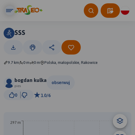
sss
9.7 km
0 m
0 m
Polska, małopolskie, Rakowice
bogdan kulka
obserwuj
pies
1 km
0
1.0/6
© Traseo Map
© OpenMapTiles
© OpenStreetMap contributors
A
297 m