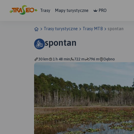
Trasy
Mapy turystyczne
PRO
Trasy turystyczne
Trasy MTB
spontan
spontan
30 km
1 h 48 min
722 m
796 m
Dębno