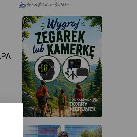
6/6
141 km
268m
APA