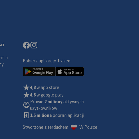
ci
rmin
Pobierz aplikację Traseo:
ny
4,8
w app store
4,8
w google play
Prawie
2 miliony
aktywnych
użytkowników
1.5 miliona
pobrań aplikacji
Stworzone z serduchem
W Polsce