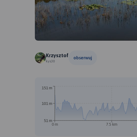
Krzysztof
obserwuj
kys30
151 m
101 m
51 m
0 m
7.5 km