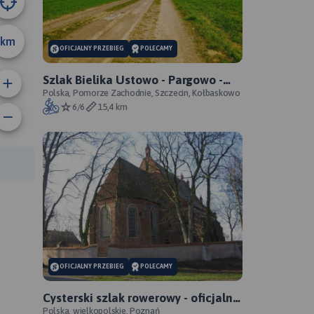
km
OFICJALNY PRZEBIEG
POLECAMY
Szlak Bielika Ustowo - Pargowo -
przebieg oficjalny
Polska, Pomorze Zachodnie, Szczecin, Kołbaskowo
6/6
15,4 km
anie trasy:
a trasy:
OFICJALNY PRZEBIEG
POLECAMY
Cysterski szlak rowerowy - oficjalny
przebieg
Polska, wielkopolskie, Poznań