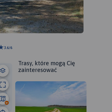
3.6/6
ributors
Trasy, które mogą Cię
zainteresować
30 km