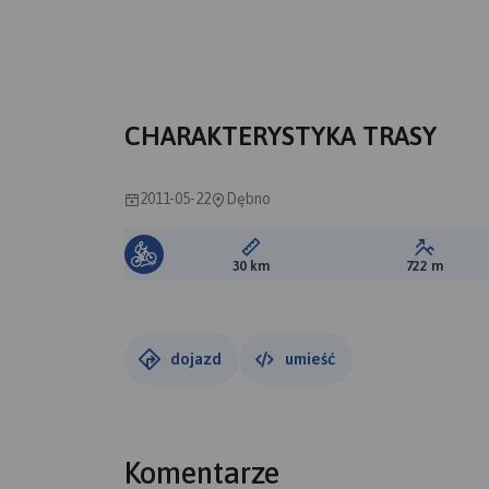
B
A
CHARAKTERYSTYKA TRASY
2011-05-22
Dębno
Długość trasy:
Suma prz
30 km
722 m
dojazd
umieść
Komentarze