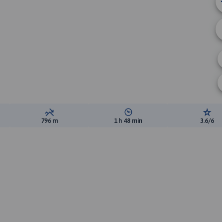
ewyższeń:
Suma spadków:
Średni czas potrzebny na pokon
Ocen
796 m
1 h 48 min
3.6/6