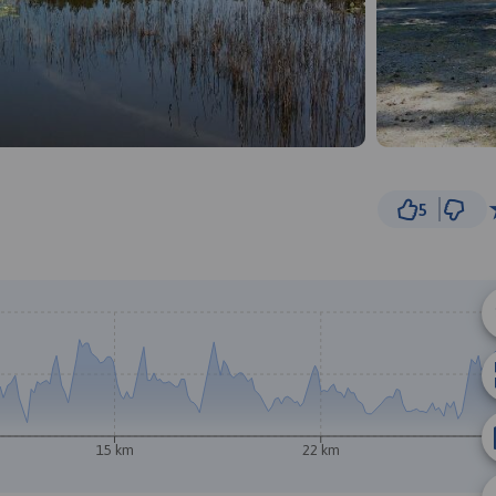
5
3 km
© Traseo Map
© OpenMapTiles
© OpenStreetMap cont
15 km
22 km