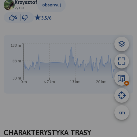
Krzysztof
obserwuj
kys30
1 km
5
3.5/6
© Traseo Map
© OpenMapTiles
© OpenStreetMap contributors
133 m
83 m
33 m
A
B
0 m
6.7 km
13 km
20 km
27 km
km
CHARAKTERYSTYKA TRASY