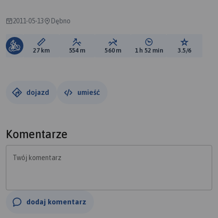
2011-05-13
Dębno
Długość trasy:
Suma przewyższeń:
Suma spadków:
Średni czas potrzebny 
Ocena tras
27 km
554 m
560 m
1 h 52 min
3.5/6
dojazd
umieść
Komentarze
Twój komentarz
dodaj komentarz