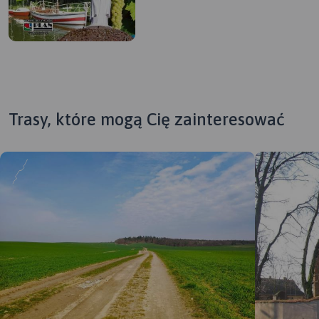
Trasy, które mogą Cię zainteresować
MAPA TURYSTYCZNA W
APLIKACJI TRASEO
Mapa krajoznawcza
województwa lubuskiego z
wyszczególnionymi
atrakcjami turystycznymi. Na
mapie umieszczono grafiki
atrakcji turystycznych.