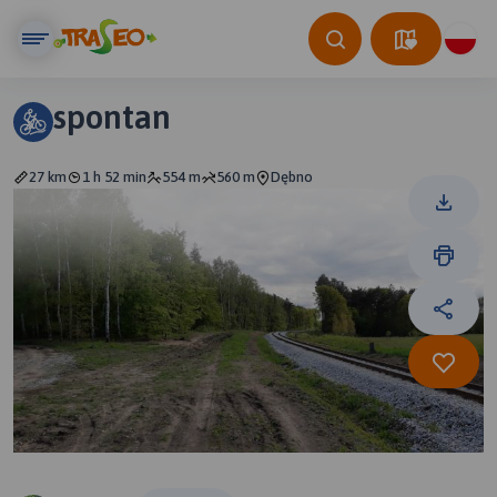
spontan
27 km
1 h 52 min
554 m
560 m
Dębno