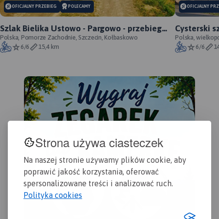
OFICJALNY PRZEBIEG
POLECAMY
OFICJALNY PR
Szlak Bielika Ustowo - Pargowo - przebieg
Cysterski s
oficjalny
Polska, Pomorze Zachodnie, Szczecin, Kołbaskowo
Polska, wielkop
6/6
15,4 km
6/6
1
Strona używa ciasteczek
Na naszej stronie używamy plików cookie, aby
poprawić jakość korzystania, oferować
spersonalizowane treści i analizować ruch.
Polityka cookies