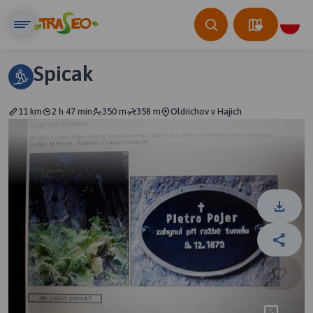
Spicak
11 km
2 h 47 min
350 m
358 m
Oldrichov v Hajich