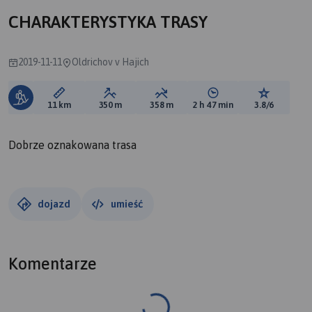
CHARAKTERYSTYKA TRASY
2019-11-11
Oldrichov v Hajich
Długość trasy:
Suma przewyższeń:
Suma spadków:
Średni czas potrzebny 
Ocena tras
11 km
350 m
358 m
2 h 47 min
3.8/6
Dobrze oznakowana trasa
dojazd
umieść
Komentarze