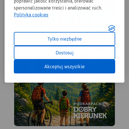
poprawić jakość korzystania, oferować
niezwykle atrakcyjny
utworzono Roztoczański Park Narodowy,
turystycznie, choć wciąż
chronić cenne dziedzictwo przyrodnicze
spersonalizowane treści i analizować ruch.
mało popularny i niezbyt
"Rowerem po Roztoczu" powstała przy w
Polityka cookies
rozpoznawalny region, a w
gmin z tego obszaru:
tym takie „miejscówki”, jak:
Zwierzyniec, Krasnobród, Józefów, Susie
Lubaczów, Oleszyce,
Lubelski, Narol, Horyniec Zdrój, Bełżec, L
Horyniec-Zdrój, Narol, Ruda
Królewska i Cieszanów.
Tylko niezbędne
Zapraszamy na rowerową podróż przez t
Różaniecka i inne.
niezwykły zakątek, do zwiedzania atrakcji
Znajdziemy tu wiele
Dostosuj
odkrywania tajemnic Roztocza!
pamiątek w postaci cerkwi
(w większości w stanie ruin) i
Akceptuj wszystkie
opuszczonych cmentarzy
greckokatolickich.
Odszukiwanie tych miejsc w
terenie, olbrzymie kompleksy
leśne i rzadka zabudowa wsi
(co przekłada się na niewielki
ruch samochodowy),
stwarzają doskonale warunki
do uprawienia turystyki
rowerowej. Na
mapie zastosowano