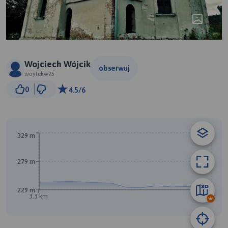
Wojciech Wójcik
obserwuj
woytekw75
200 m
0
4.5/6
© Traseo Map
© OpenMapTiles
© OpenStreetMap contributors
329 m
279 m
B
229 m
3.3 km
A