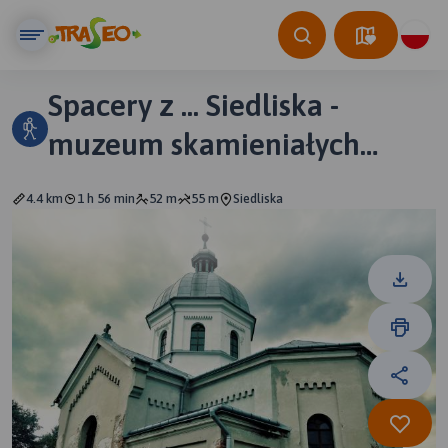
Spacery z ... Siedliska -
muzeum skamieniałych
drzew i inne atrakcje
4.4 km
1 h 56 min
52 m
55 m
Siedliska