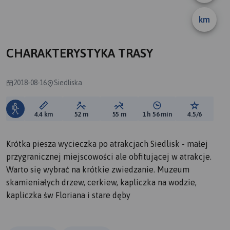
km
CHARAKTERYSTYKA TRASY
2018-08-16
Siedliska
Długość trasy:
Suma przewyższeń:
Suma spadków:
Średni czas potrzebny 
Ocena tras
4.4 km
52 m
55 m
1 h 56 min
4.5/6
Krótka piesza wycieczka po atrakcjach Siedlisk - małej
przygranicznej miejscowości ale obfitującej w atrakcje.
Warto się wybrać na krótkie zwiedzanie. Muzeum
skamieniałych drzew, cerkiew, kapliczka na wodzie,
kapliczka św Floriana i stare dęby