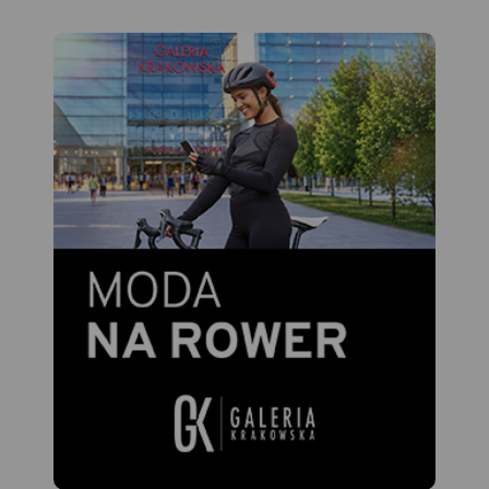
cieniowanie w celu
uzyskania wrażenia
plastyczności rzeźby
terenu. Mapę offline można
zakupić w aplikacji Traseo na
urządzenia mobilne.
Rok
wydania 2021