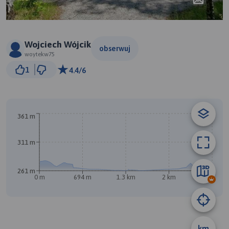
Wojciech Wójcik
obserwuj
woytekw75
200 m
1
4.4/6
© Traseo Map
© OpenMapTiles
© OpenStreetMap contributors
361 m
B
A
311 m
261 m
0 m
694 m
1.3 km
2 km
2.7 km
km