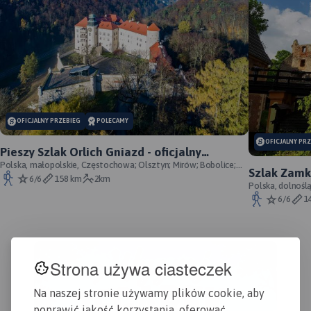
MAPA TURYSTYCZNA W
APLIKACJI TRASEO
OFICJALNY PRZEBIEG
POLECAMY
OFICJALNY PR
Pieszy Szlak Orlich Gniazd - oficjalny
przebieg szlaku
Polska, małopolskie, Częstochowa; Olsztyn; Mirów; Bobolice;
Szlak Zamk
Morsko; Ogrodzieniec; Pilica; Smoleń; By
6/6
158 km
2km
przebieg
Polska, dolnośl
Śląskie, powiat 
6/6
1
Strona używa ciasteczek
Na naszej stronie używamy plików cookie, aby
poprawić jakość korzystania, oferować