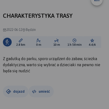
CHARAKTERYSTYKA TRASY
2022-06-12
Będzin
Długość trasy:
Suma przewyższeń:
Suma spadków:
Średni czas potrzebny 
Ocena tras
2.8 km
0 m
10 m
1 h 58 min
4.4/6
Z gadułką do parku, sporo urządzeń do zabaw, ścieżka
dydaktyczna, warto się wybrać a dzieciaki na pewno nie
będa się nudzić
dojazd
umieść