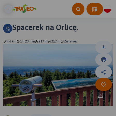
Spacerek na Orlicę.
4.6 km
1 h 23 min
217 m
217 m
Zieleniec