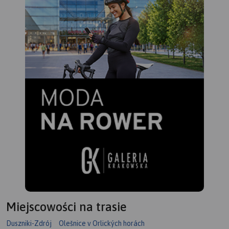
pieszych podano także
orientacyjny czas przejścia.
Zaznaczono wyciągi
narciarskie i trasy zjazdowe.
Ukształtowanie terenu
pokazano przy pomocy
warstwic o cięciu co 20 m.
Miejscowości na trasie
Duszniki-Zdrój
Olešnice v Orlických horách