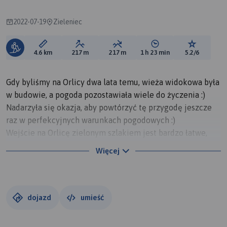
2022-07-19
Zieleniec
Długość trasy:
Suma przewyższeń:
Suma spadków:
Średni czas potrzebny 
Ocena tras
4.6 km
217 m
217 m
1 h 23 min
5.2/6
Gdy byliśmy na Orlicy dwa lata temu, wieża widokowa była
w budowie, a pogoda pozostawiała wiele do życzenia :)
Nadarzyła się okazja, aby powtórzyć tę przygodę jeszcze
raz w perfekcyjnych warunkach pogodowych :)
Wejście na Orlicę zielonym szlakiem jest bardzo łatwe,
ale... trochę nudne ;)
Więcej
Nie chcąc wracać tą samą trasą, wybraliśmy wariant
ścieżką wzdłuż granicy i dalej leśnymi ścieżkami.
Szczerze? Nie polecam!
Trawa po pas, podmokły teren, lepiej wydłużyć trasę i
dojazd
umieść
zejść do Zieleńca szlakami po czeskiej stronie, albo wrócić
tą samą drogą. :)