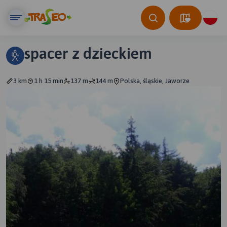
spacer z dzieckiem
3 km
1 h 15 min
137 m
144 m
Polska, śląskie, Jaworze