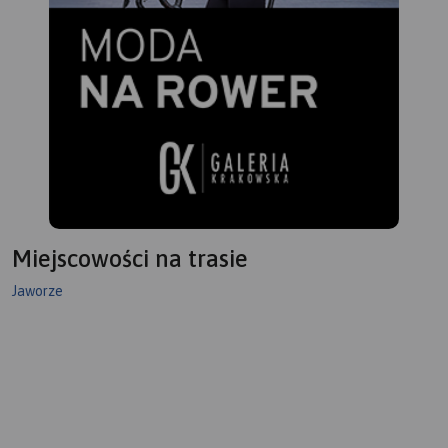
zmotoryzowanych. Mapę offline
można zakupić w aplikacji
Traseo na urządzenia
mobilne.
Rok wydania 2024
Miejscowości na trasie
Jaworze