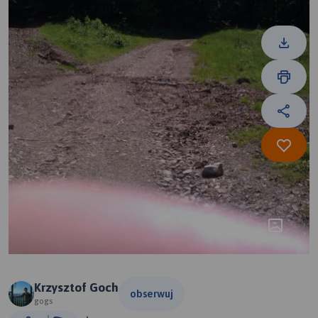
Krzysztof Goch
obserwuj
gogs
200 m