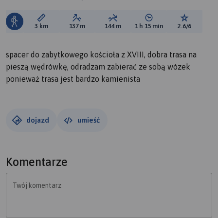
Długość trasy:
Suma przewyższeń:
Suma spadków:
Średni czas potrzebny 
Ocena tras
3 km
137 m
144 m
1 h 15 min
2.6/6
spacer do zabytkowego kościoła z XVIII, dobra trasa na
pieszą wędrówkę, odradzam zabierać ze sobą wózek
ponieważ trasa jest bardzo kamienista
dojazd
umieść
Komentarze
Twój komentarz