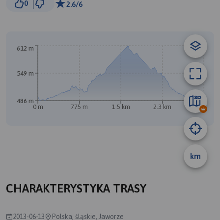
0
2.6/6
© Traseo Map
© OpenMapTiles
© OpenStreetMap contributors
A
B
612 m
549 m
486 m
0 m
775 m
1.5 km
2.3 km
3.1 km
km
CHARAKTERYSTYKA TRASY
2013-06-13
Polska, śląskie, Jaworze