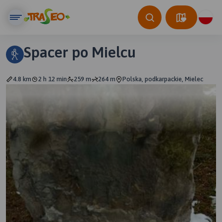
Spacer po Mielcu
4.8 km
2 h 12 min
259 m
264 m
Polska, podkarpackie, Mielec