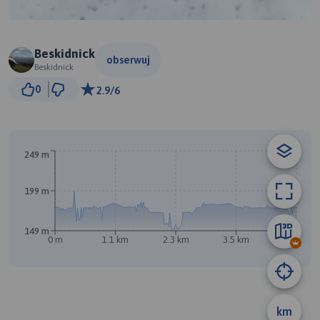
Beskidnick
obserwuj
Beskidnick
500 m
0
2.9/6
© Traseo Map
© OpenMapTiles
© OpenStreetMap contributors
B
A
249 m
199 m
149 m
0 m
1.1 km
2.3 km
3.5 km
4.7 km
km