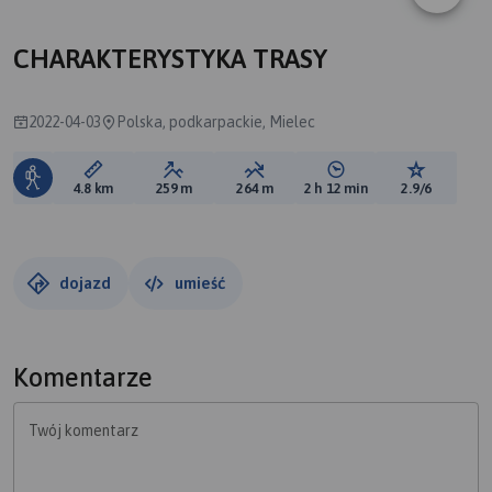
CHARAKTERYSTYKA TRASY
2022-04-03
Polska, podkarpackie, Mielec
Długość trasy:
Suma przewyższeń:
Suma spadków:
Średni czas potrzebny 
Ocena tras
4.8 km
259 m
264 m
2 h 12 min
2.9/6
dojazd
umieść
Komentarze
Twój komentarz