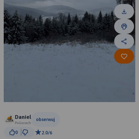
Daniel
obserwuj
PoGorach
200 m
0
2.0/6