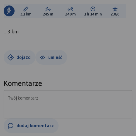
Długość trasy:
Suma przewyższeń:
Suma spadków:
Średni czas potrzebny 
Ocena tras
3.1 km
245 m
240 m
1 h 14 min
2.0/6
... 3 km
dojazd
umieść
Komentarze
Twój komentarz
dodaj komentarz