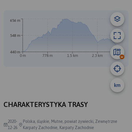
© Traseo Map
© OpenMapTiles
© OpenStreetMap contributors
656 m
548 m
A
B
440 m
0 m
778 m
1.5 km
2.3 km
3.1 km
km
CHARAKTERYSTYKA TRASY
2020-
Polska, śląskie, Mutne, powiat żywiecki, Zewnętrzne
12-26
Karpaty Zachodnie, Karpaty Zachodnie