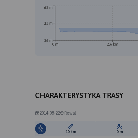
63 m
13 m
-36 m
0 m
2.6 km
B
A
CHARAKTERYSTYKA TRASY
2014-08-22
Rewal
Długość trasy:
Suma prz
10 km
0 m