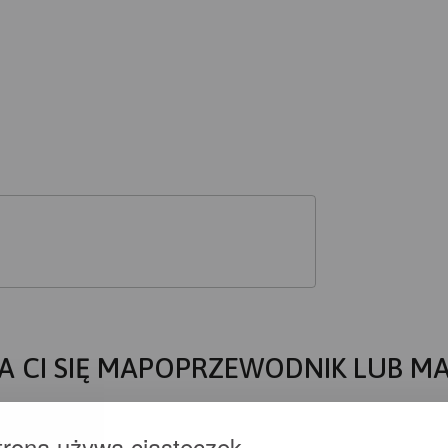
A CI SIĘ MAPOPRZEWODNIK LUB M
trona używa ciasteczek