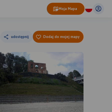
Moja Mapa
udostępnij
Dodaj do mojej mapy