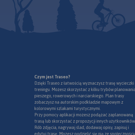
Czym jest Traseo?
Dzięki Traseo z łatwością wyznaczysz trasę wycieczki
treningu. Możesz skorzystać z kilku trybów planowania
pieszego, rowerowych i narciarskiego. Plan trasy
zobaczysz na autorskim podkładzie mapowym z
kolorowymi szlakami turystycznymi.
Przy pomocy aplikacji możesz podążać zaplanowaną
trasą lub skorzystać z propozycji innych użytkowników
Rób zdjęcia, nagrywaj ślad, dodawaj opisy, zapisuj i
edytuj trasę. Możesz podzielić się nią ze społeczności