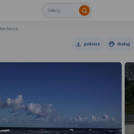
Odkryj
Niechorza
pobierz
drukuj