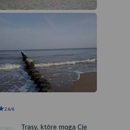
2.6/6
m
ributors
Trasy, które mogą Cię