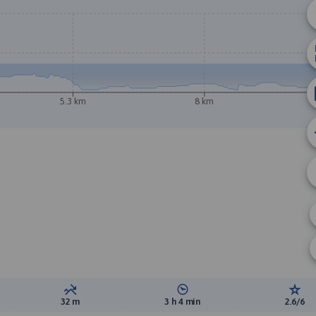
5.3 km
8 km
ewyższeń:
Suma spadków:
Średni czas potrzebny na pokon
Ocen
32 m
3 h 4 min
2.6/6