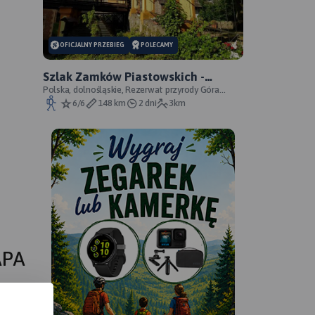
OFICJALNY PRZEBIEG
POLECAMY
Szlak Zamków Piastowskich -
oficjalny przebieg
Polska, dolnośląskie, Rezerwat przyrody Góra
Choina, Zagórze Śląskie, powiat wałbrzyski
6/6
148 km
2 dni
3km
APA