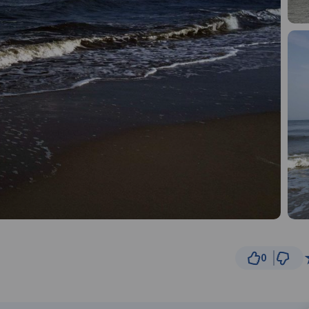
0
500 
© Traseo Map
© OpenMapTiles
© OpenStreetMap cont