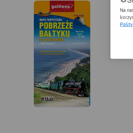
Na na
korzys
Polit