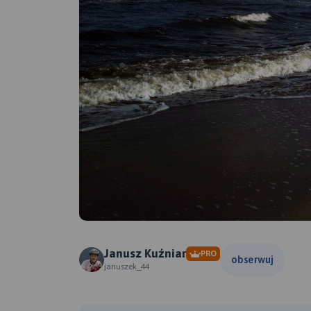
Janusz Kuźniar
PRO
obserwuj
januszek_44