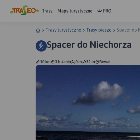
Trasy
Mapy turystyczne
PRO
Trasy turystyczne
Trasy piesze
Spacer do 
Spacer do Niechorza
10 km
3 h 4 min
0 m
32 m
Rewal