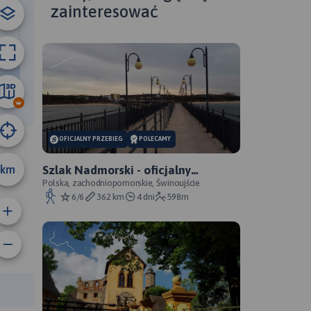
zainteresować
10 km
OFICJALNY PRZEBIEG
POLECAMY
km
Szlak Nadmorski - oficjalny
przebieg
Polska, zachodniopomorskie, Świnoujście
6/6
362 km
4 dni
598m
anie trasy:
a trasy: