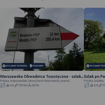
OFICJALNY PRZEBIEG
POLECAMY
OFICJALNY PR
Warszawska Obwodnica Turystyczna - szlak
Szlak po P
pieszy - oficjalny przebieg
Polska, mazowieckie, Nowy Dwór Mazowiecki, powiat
Łódzkich - 
Polska, łódzkie,
nowodworski
Wzniesień Łódzk
6/6
209 km
163m
6/6
7
MAPA TURYSTYCZNA W