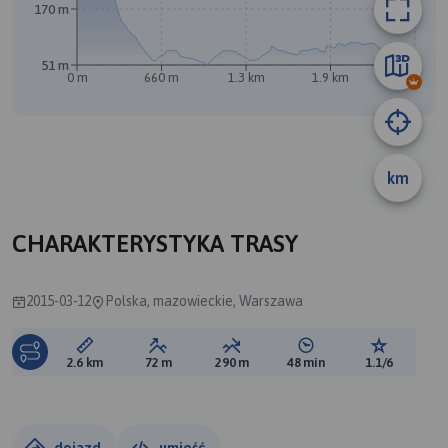
170 m
51 m
0 m
660 m
1.3 km
1.9 km
2.6 km
km
A
B
CHARAKTERYSTYKA TRASY
2015-03-12
Polska, mazowieckie, Warszawa
Długość trasy:
Suma przewyższeń:
Suma spadków:
Średni czas potrzebny 
Ocena tras
2.6 km
72 m
290 m
48 min
1.1/6
dojazd
umieść