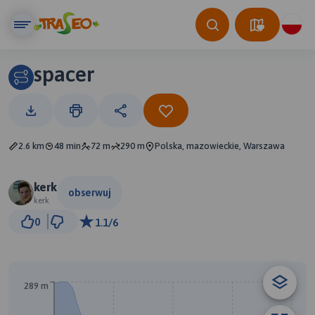
spacer
2.6 km
48 min
72 m
290 m
Polska, mazowieckie, Warszawa
kerk
obserwuj
kerk
300 m
0
1.1/6
© Traseo Map
© OpenMapTiles
© OpenStreetMap contributors
289 m