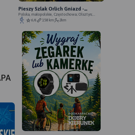
Pieszy Szlak Orlich Gniazd -
oficjalny przebieg szlaku
Polska, małopolskie, Częstochowa; Olsztyn;
Mirów; Bobolice; Morsko; Ogrodzieniec; Pilica;
6/6
158 km
2km
Smoleń; By
APA