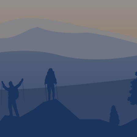
go –
mki,
y,
liwości
iele
ożna
seo na
k