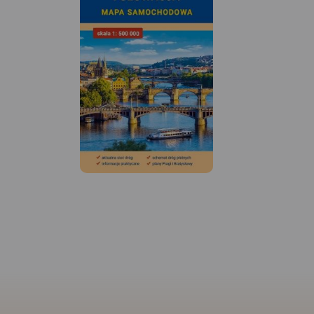
MAPA TURYSTYCZNA
APLIKACJI TRASEO
Turistická mapa E
Praděd zahrnu
česko-polského p
na české stran
Jeseník a Bruntál
straně Opolské v
Speciálně zp
kartografický
obsahuje n
MAPA TURYSTYCZNA W
informace pro
APLIKACJI TRASEO
turistiku v pře
Mapa byla zpra