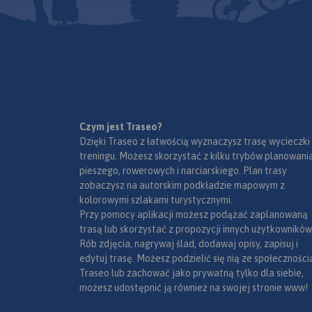
parkingi i promy wodne, porty
lotnicze, obszary leśne, parki
narodowe, uzdrowiska, większe
ośrodki narciarskie, obiekty na
Liście UNESCO. Legenda w
językach: polskim, angielskim,
czeskim i słowackim.
Mapa dodatkowo zawiera:
- schemat dróg płatnych na
Czym jest Traseo?
Słowacji i w Czechach;
Dzięki Traseo z łatwością wyznaczysz trasę wycieczki
- wykaz węzłów na
treningu. Możesz skorzystać z kilku trybów planowania
autostradach i drogach
pieszego, rowerowych i narciarskiego. Plan trasy
ekspresowych na Słowacji;
zobaczysz na autorskim podkładzie mapowym z
- plany Pragi i Bratysławy;
kolorowymi szlakami turystycznymi.
- schemat metra w Pradze;
Przy pomocy aplikacji możesz podążać zaplanowaną
- informacje praktyczne dla
trasą lub skorzystać z propozycji innych użytkowników
podróżujących samochodem
Rób zdjęcia, nagrywaj ślad, dodawaj opisy, zapisuj i
po Słowacji i Czechach (m.in.:
edytuj trasę. Możesz podzielić się nią ze społeczności
wybrane przepisy drogowe,
Traseo lub zachować jako prywatną tylko dla siebie,
wymagane dokumenty,
możesz udostępnić ją również na swojej stronie www!
obowiązkowe wyposażenie