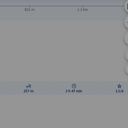
821 m
1.2 km
A
ewyższeń:
Suma spadków:
Średni czas potrzebny na pokon
Ocen
257 m
2 h 47 min
1.3/6