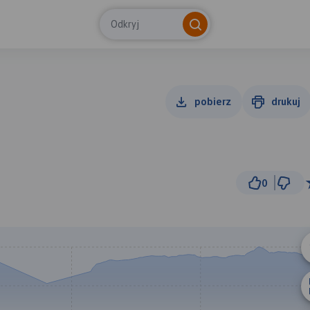
Odkryj
pobierz
drukuj
0
200 m
© Traseo Map
© OpenMapTiles
© OpenStreetMap cont