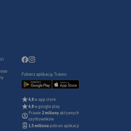
ci
rmin
Pobierz aplikację Traseo:
ny
4,8
w app store
4,8
w google play
Prawie
2 miliony
aktywnych
użytkowników
1.5 miliona
pobrań aplikacji