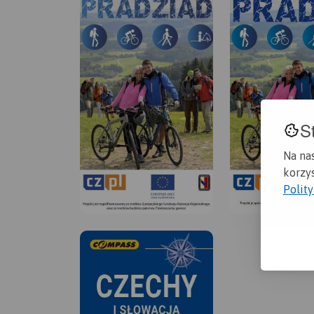
S
Na na
korzys
Polit