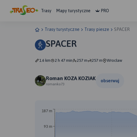
Trasy
Mapy turystyczne
PRO
Trasy turystyczne
Trasy piesze
SPACER
SPACER
1.6 km
2 h 47 min
257 m
257 m
Wrocław
Roman KOZA KOZIAK
obserwuj
romanko73
B
187 m
93 m