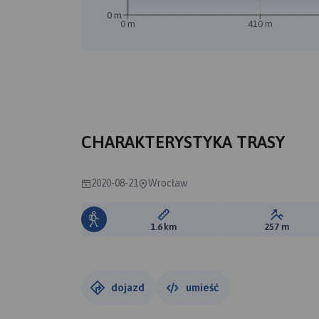
0 m
0 m
410 m
CHARAKTERYSTYKA TRASY
2020-08-21
Wrocław
Długość trasy:
Suma prz
1.6 km
257 m
dojazd
umieść