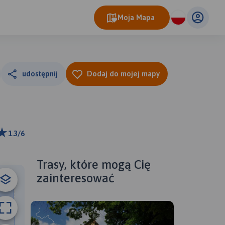
Moja Mapa
udostępnij
Dodaj do mojej mapy
1.3/6
ributors
Trasy, które mogą Cię
zainteresować