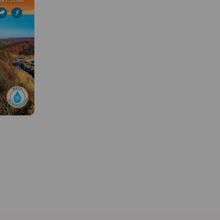
 W
MAPA TURYSTYCZNA W
MAPA TURYSTYCZNA W
APLIKACJI TRASEO
APLIKACJI TRASEO
adziej
Mapa obejmuje obszar Gór
Mapa turystyczna Gór
ej
Bardzkich z miastami: Bardo,
Stołowych w skali 1:30 0
w Górach
Kłodzko, Ząbkowice
zaktualizowana w teren
 jest to
Śląskie oraz Srebrna Góra.
mapie oznaczono czas
zczyt tego
Dzięki dokładnej skali 1:25
przejść. Znajdziemy tu s
15 m.
000 wszystkie szlaki piesze i
turystyczne, rowerowe i
ielkiej
rowerowe mają
oraz najważniejsze inf
różne
podane długości oraz czas
o charakterze turystycz
kniki.
przejścia szlaków pieszych. Na
także informacje prakty
n
mapie znajdują się również
Rok wydania 2021
owościami:
informacje praktyczne i
ierżoniów,
turystyczne
na niej
przydatne turystom: zabytki,