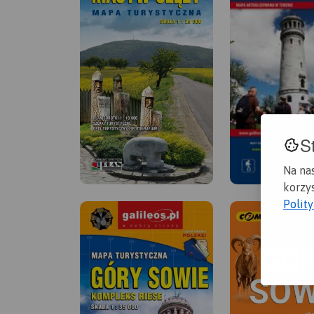
S
Na na
korzys
Polit