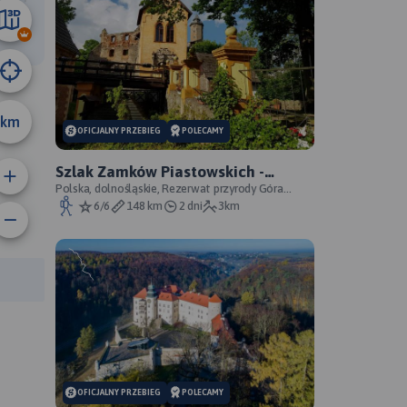
70 km
km
OFICJALNY PRZEBIEG
POLECAMY
Szlak Zamków Piastowskich -
oficjalny przebieg
Polska, dolnośląskie, Rezerwat przyrody Góra
Choina, Zagórze Śląskie, powiat wałbrzyski
6/6
148 km
2 dni
3km
rasy:
OFICJALNY PRZEBIEG
POLECAMY