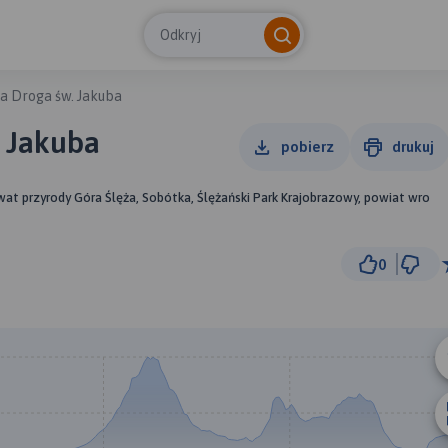
Odkryj
a Droga św. Jakuba
. Jakuba
pobierz
drukuj
wat przyrody Góra Ślęża, Sobótka, Ślężański Park Krajobrazowy, powiat wro
0
10 
© Traseo Map
© OpenMapTiles
© OpenStreetMap cont
A