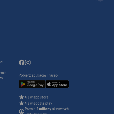
ci
rmin
Pobierz aplikację Traseo:
ny
4,8
w app store
4,8
w google play
Prawie
2 miliony
aktywnych