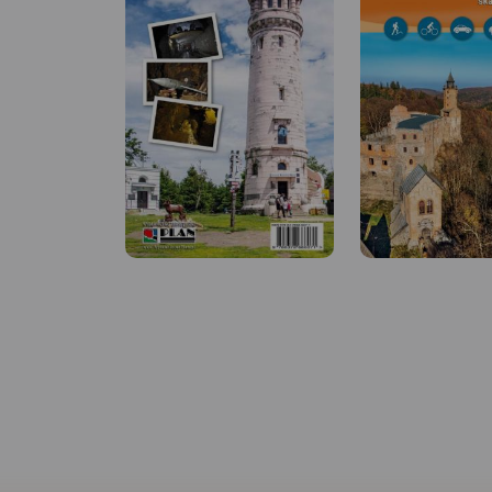
MAPA TURYSTYCZNA W
APLIKACJI TRASEO
MAPA TURYSTYCZNA
APLIKACJI TRASEO
Cieniowana mapa turystyczna
Masywu Ślęży z opisem
Wielka Sowa to najb
turystycznym i fotografiami.
popularny i najliczni
Na mapie zaznaczono
odwiedzany szczyt 
aktualny przebieg szlaków
Sowich, jednocześnie
turystycznych pieszych i
również najwyższy s
rowerowych wraz z czasami
pasma Sudetów - 10
przejścia oraz najważniejsze
n.p.m. Na szczycie W
atrakcje.
Rok wydania 2020
Sowy odbywają się 
imprezy, zloty czy pi
Mapa obejmuje tere
ograniczony miejsc
Walim, Pieszyce, Dz
Jugów. Zaznaczono 