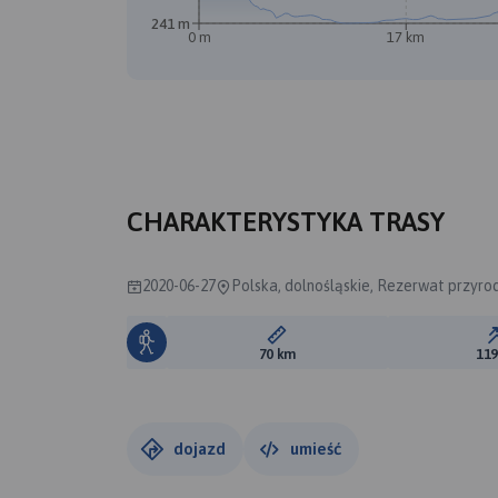
241 m
0 m
17 km
CHARAKTERYSTYKA TRASY
2020-06-27
Polska, dolnośląskie, Rezerwat przyro
Długość trasy:
70 km
11
dojazd
umieść