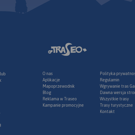
laki
i rowerowe.
O nas
Polityka prywatnoś
 lub
Aplikacje
Regulamin
:
Mapoprzewodnik
Wgrywanie tras Ga
Blog
Dawna wersja stro
Reklama w Traseo
Wszystkie trasy
Kampanie promocyjne
Trasy turystyczne
Kontakt
.
ą