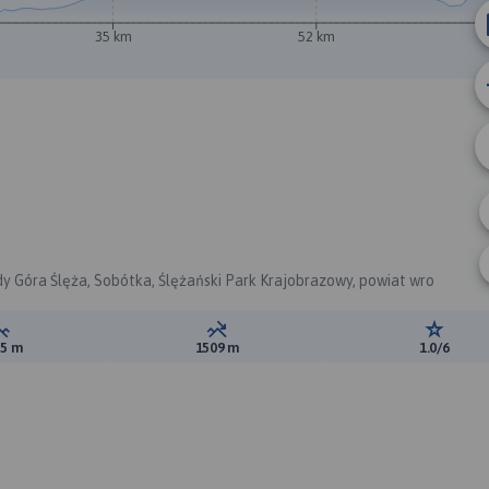
35 km
52 km
B
dy Góra Ślęża, Sobótka, Ślężański Park Krajobrazowy, powiat wro
Suma przewyższeń:
Suma spadków:
Ocena t
95 m
1509 m
1.0/6