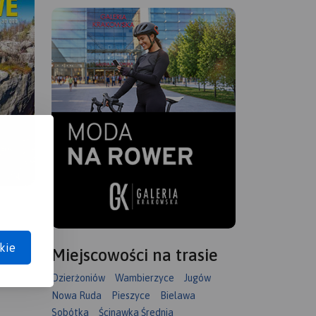
kie
Miejscowości na trasie
Dzierżoniów
Wambierzyce
Jugów
Nowa Ruda
Pieszyce
Bielawa
Sobótka
Ścinawka Średnia