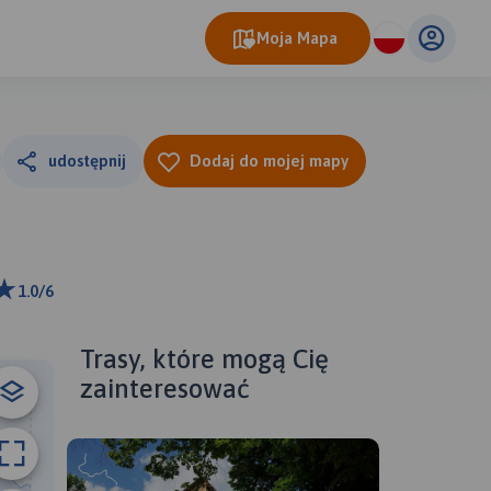
Moja Mapa
udostępnij
Dodaj do mojej mapy
1.0/6
km
ributors
Trasy, które mogą Cię
zainteresować