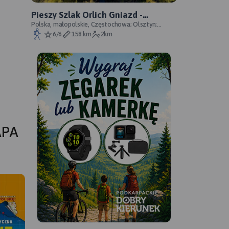
Pieszy Szlak Orlich Gniazd -
oficjalny przebieg szlaku
Polska, małopolskie, Częstochowa; Olsztyn;
Mirów; Bobolice; Morsko; Ogrodzieniec; Pilica;
6/6
158 km
2km
Smoleń; By
APA