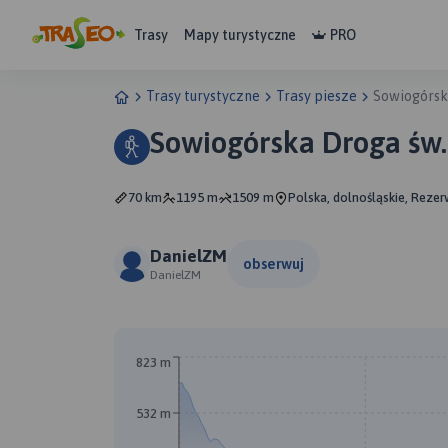
Trasy
Mapy turystyczne
PRO
Trasy turystyczne
Trasy piesze
Sowiogórsk
Sowiogórska Droga św
70 km
1195 m
1509 m
Polska, dolnośląskie, Rezer
DanielZM
obserwuj
DanielZM
823 m
532 m