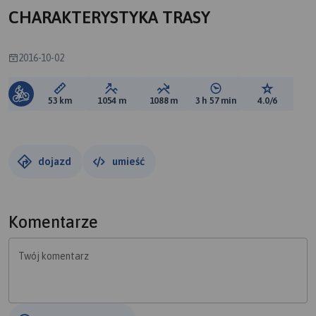
CHARAKTERYSTYKA TRASY
2016-10-02
Długość trasy:
Suma przewyższeń:
Suma spadków:
Średni czas potrzebny 
Ocena tras
53 km
1054 m
1088 m
3 h 57 min
4.0/6
dojazd
umieść
Komentarze
Twój komentarz