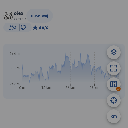
olex
obserwuj
dominik
3 km
2
4.0/6
© Traseo Map
© OpenMapTiles
© OpenStreetMap contributors
364 m
313 m
A
B
262 m
0 m
13 km
26 km
39 km
53 km
km