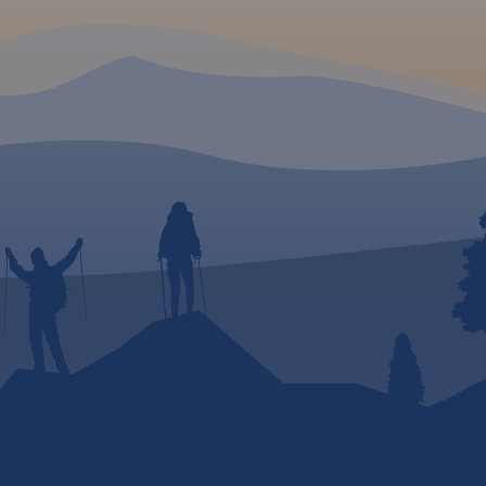
zlaków
ia,
ukturę
gi,