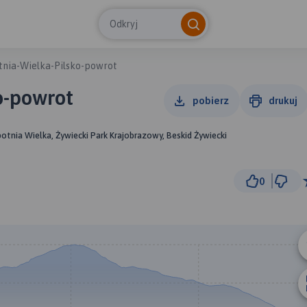
Odkryj
tnia-Wielka-Pilsko-powrot
o-powrot
pobierz
drukuj
potnia Wielka, Żywiecki Park Krajobrazowy, Beskid Żywiecki
0
2 km
© Traseo Map
© OpenMapTiles
© OpenStreetMap cont
A
B