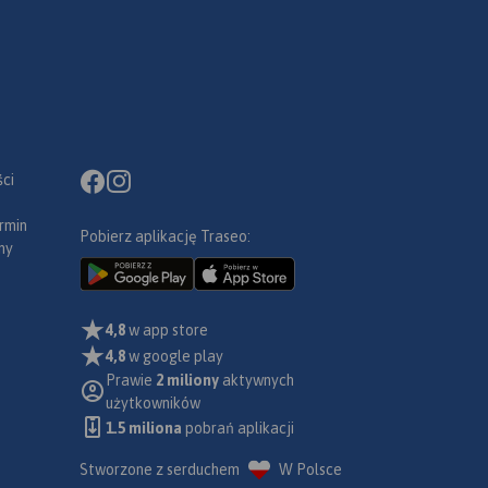
ci
rmin
Pobierz aplikację Traseo:
ny
4,8
w app store
4,8
w google play
Prawie
2 miliony
aktywnych
użytkowników
1.5 miliona
pobrań aplikacji
Stworzone z serduchem
W Polsce