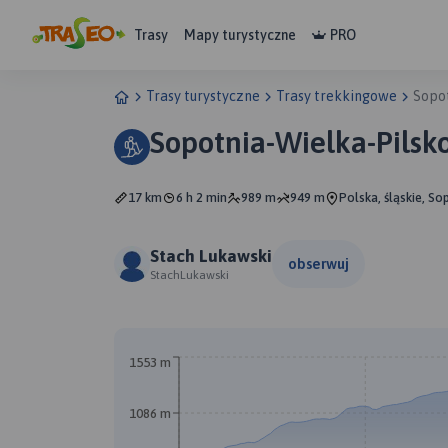
Trasy
Mapy turystyczne
PRO
Trasy turystyczne
Trasy trekkingowe
Sopo
Sopotnia-Wielka-Pilsk
17 km
6 h 2 min
989 m
949 m
Polska, śląskie, So
Stach Lukawski
obserwuj
StachLukawski
1553 m
1086 m