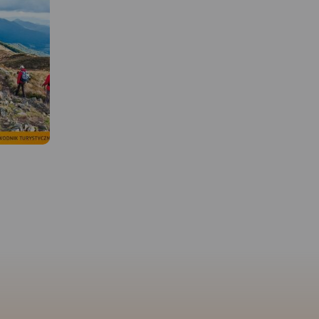
MAPA TURYSTYCZNA W
APLIKACJI TRASEO
MAPA TURYSTYCZNA W
 W
APLIKACJI TRASEO
Mapa prezentuje okolice Babiej
Góry, zarówno po stronie
gion
polskiej, jak i słowackiej. Zasięg
Praktyczna mapa turys
 Słowacji,
mapy wyznaczają: Sucha
Beskidu Śląskiego i Besk
y do
Beskidzka i Zembrzyce na
Żywieckiego. Obejmuje
 tym miasta
północy, Tvrdosin
zasięgiem tereny od M
szyn i
(Twardoszyn) na południu,
Podhalańskiego na wsc
wskiego. Na
Jeleśnia na zachodzie,
po Skoczów na zachodz
 do linii
Jordanów i Czarny Dunajec na
od Bielska-Białej na pó
l, na
wschodzie. Babia Góra (1 725 m
czeskie i słowackie pog
e
n.p.m.) od wieków przyciągała
na południu. Mapa zaw
ską Leśną.
uwagę podróżników i badaczy,
aktualne informacje
fascynowała pisarzy i poetów.
turystyczne i topografi
16/2017