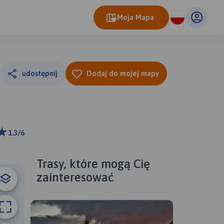
Moja Mapa
udostępnij
Dodaj do mojej mapy
1.3/6
ributors
Trasy, które mogą Cię
zainteresować