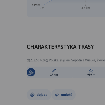
619 m
0 m
4.3 km
CHARAKTERYSTYKA TRASY
2022-07-24
Polska, śląskie, Sopotnia Wielka, Żywi
Długość trasy:
Suma prz
17 km
989 m
dojazd
umieść