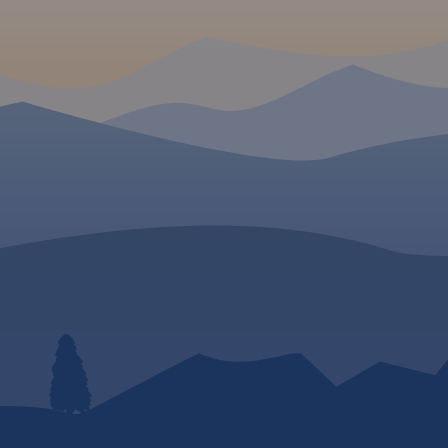
Mówiło się, że na jej szczycie,
tych terenów - siatkę s
nie bez powodu zwanym
turystycznych (długość
Diablakiem, miały swoją
odcinków, czasy przejśc
siedzibę złe moce. Prawdziwą
przewyższenia), infrastr
 W
osobliwością i niezwykłym
(noclegi, punkty
przeżyciem dla turystów jest
gastronomiczne i inne),
rozległa panorama z
wszelkie atrakcje - wycią
niepowtarzalnym widokiem na
zabytki, kąpieliska.
Rok
yczne
Tatry oraz wschód słońca
wydania: 2023
ym Szlaku
podziwiany ze szczytu. U
północnych podnóży Babiej
 górskim w
Góry rozciąga się największa
m przez
pod względem powierzchni
asma
wieś w Polsce – Zawoja. Jest to
dy, Beskid
atrakcyjna miejscowość
, Gorce,
wypoczynkowa oraz idealna
kid
baza wypadowa w Pasmo
 i
Babiogórskie. Okolice Babiej
wione są
Góry, zarówno po stronie
nkty
polskiej jak i słowackiej, to
rystycznej
atrakcyjne tereny na piesze i
 by
rowerowe wycieczki.