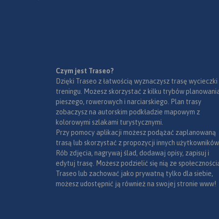
wschodzie. Beskid Żywiecki to
pomagały turyście n
najwyższe po Tatrach pasmo
od tego gdzie rozpo
górskie w Polsce. Wyniosłe
wędrówkę. Zawarte 
szczyty sąsiadują tu z
również: aktualny p
dolinami, w których ulokowały
Głównego Szlaku Be
się miejscowości z tradycyjną
wyczerpujący opis
ludową zabudową, m.in.:
techniczny przebiegu
Czym jest Traseo?
Korbielów, Zawoja, Rajcza,
uwagi praktyczne d
Dzięki Traseo z łatwością wyznaczysz trasę wycieczki
Zwardoń. Beskid Żywiecki to
planowania wędrów
treningu. Możesz skorzystać z kilku trybów planowania
idealne miejsce do uprawiania
informacje teleadre
pieszego, rowerowych i narciarskiego. Plan trasy
turystyki pieszej, ale także
schronisk PTTK, cie
zobaczysz na autorskim podkładzie mapowym z
rowerowej. Przebiega tędy
krajoznawcze,
kolorowymi szlakami turystycznymi.
czerwony Główny Szlak
przyrodnicze. Mapę 
Przy pomocy aplikacji możesz podążać zaplanowaną
Beskidzki. Występują tu również
można zakupić w ap
trasą lub skorzystać z propozycji innych użytkowników
bardzo dobre warunki dla
Traseo na urządzen
Rób zdjęcia, nagrywaj ślad, dodawaj opisy, zapisuj i
narciarzy z rozbudowaną
mobilne.
Rok wydan
edytuj trasę. Możesz podzielić się nią ze społeczności
infrastrukturą narciarską
Traseo lub zachować jako prywatną tylko dla siebie,
(Ośrodek Narciarski Pilsko,
możesz udostępnić ją również na swojej stronie www!
Mosorny Groń, Ośrodek
Zwardoń Ski). Mapę offline
można zakupić w aplikacji
Traseo na urządzenia