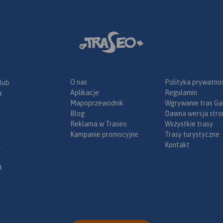
iezależnie
Na mapie zastosowano
czął
cieniowanie w celu uzyskania
zostały
wrażenia plastyczności rzeźby
rzebieg
terenu. Całość uzupełniają
skidzkiego,
fotografie.Mapę offline można
zakupić w aplikacji Traseo na
 trasy,
urządzenia mobilne.
Rok
otyczące
wydania 2022
O nas
Polityka prywatnoś
 lub
ki,
Aplikacje
Regulamin
:
sowe
Mapoprzewodnik
Wgrywanie tras Ga
kawostki
Blog
Dawna wersja stro
Reklama w Traseo
Wszystkie trasy
offline
Kampanie promocyjne
Trasy turystyczne
likacji
Kontakt
.
ia
ia 2021
ą