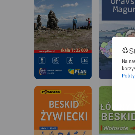
S
Na na
korzys
Polit