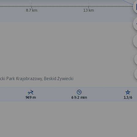
8.7 km
13 km
ecki Park Krajobrazowy, Beskid Żywiecki
ewyższeń:
Suma spadków:
Średni czas potrzebny na pokon
Ocen
949 m
6 h 2 min
1.3/6