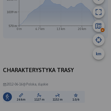
1039 m
570 m
0 m
6.7 km
13 km
20 km
26 km
km
CHARAKTERYSTYKA TRASY
2012-06-16
Polska, śląskie
Długość trasy:
Suma przewyższeń:
Suma spadków:
Ocena trasy:
26 km
1127 m
1152 m
1.0/6