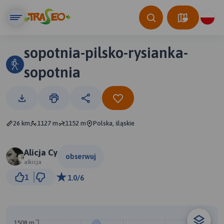
sopotnia-pilsko-rysianka-
sopotnia
26 km
1127 m
1152 m
Polska, śląskie
Alicja Cy
obserwuj
alkicja
3 km
1
1.0/6
© Traseo Map
© OpenMapTiles
© OpenStreetMap contributors
B
1508 m
A