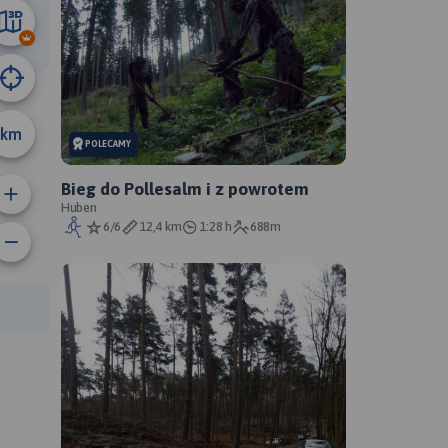
12 km
km
POLECAMY
Bieg do Pollesalm i z powrotem
Huben
6/6
12,4 km
1:28 h
688m
rasy: