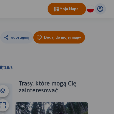
Moja Mapa
udostępnij
Dodaj do mojej mapy
1.0/6
ributors
Trasy, które mogą Cię
zainteresować