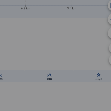
6.2 km
9.4 km
Suma przewyższeń:
Suma spadków:
Ocena t
 m
0 m
1.0/6