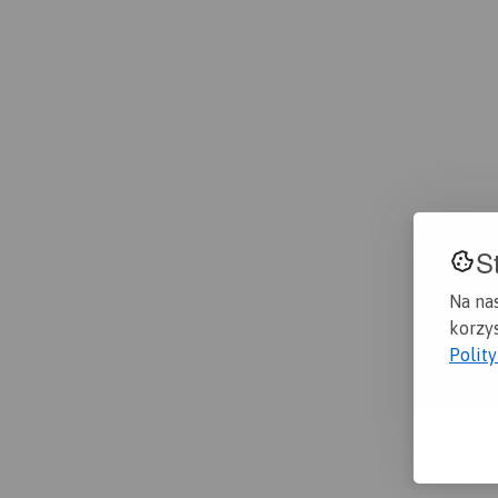
S
Na na
korzys
Polit