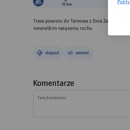
Polit
Długość trasy:
Suma prz
35 km
363 m
Trasa powrotu do Tarnowa z Dnia Żaby w Żabnie
niewielkim natężeniu ruchu.
dojazd
umieść
Komentarze
Twój komentarz