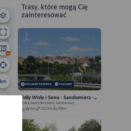
ributors
Trasy, które mogą Cię
zainteresować
35 km
km
OFICJALNY PRZEBIEG
POLECAMY
Widły Wisły i Sanu - Sandomierz -
Zawichost - Annopol - oficjalny
Polska, świętokrzyskie, Sandomierz
6/6
101 km
458m
przebieg