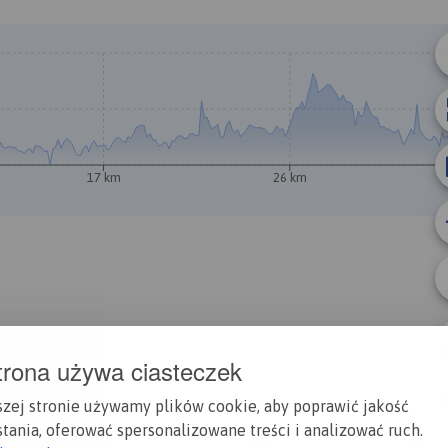
© Traseo Map
© OpenMapTiles
© OpenStreetMap cont
A
17 km
26 km
B
trona używa ciasteczek
szej stronie używamy plików cookie, aby poprawić jakość
tania, oferować spersonalizowane treści i analizować ruch.