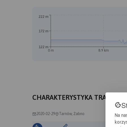
222 m
172 m
122 m
0 m
8.9 km
CHARAKTERYSTYKA TRASY
S
2020-02-29
Tarnów, Żabno
Na na
korzys