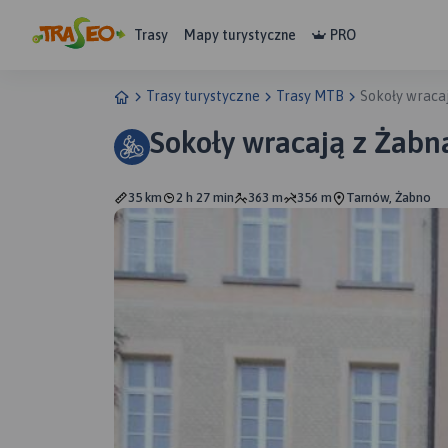
Trasy
Mapy turystyczne
PRO
Trasy turystyczne
Trasy MTB
Sokoły wraca
Sokoły wracają z Żabn
35 km
2 h 27 min
363 m
356 m
Tarnów, Żabno