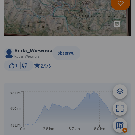
Ruda_Wiewiora
obserwuj
Ruda_Wiewiora
1 km
1
2.9/6
© Traseo Map
© OpenMapTiles
© OpenStreetMap contributors
961 m
A
686 m
411 m
0 m
2.8 km
5.7 km
8.6 km
11 km