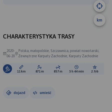
km
B
CHARAKTERYSTYKA TRASY
2020-
Polska, małopolskie, Szczawnica, powiat nowotarski,
06-20
Zewnętrzne Karpaty Zachodnie, Karpaty Zachodnie
Długość trasy:
Suma przewyższeń:
Suma spadków:
Średni czas potrzebny 
Ocena tras
11 km
871 m
857 m
5 h 44 min
2.9/6
dojazd
umieść