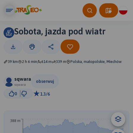
Sobota, jazda pod wiatr
39 km
2 h 6 min
614 m
339 m
Polska, małopolskie, Miechów
sqwara
obserwuj
sqwara
3 km
0
1.3/6
© Traseo Map
© OpenMapTiles
© OpenStreetMap contributors
388 m