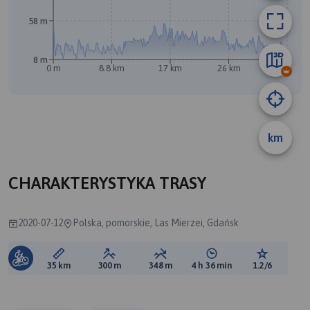
58 m
8 m
0 m
8.8 km
17 km
26 km
35 km
B
A
km
CHARAKTERYSTYKA TRASY
2020-07-12
Polska, pomorskie, Las Mierzei, Gdańsk
Długość trasy:
Suma przewyższeń:
Suma spadków:
Średni czas potrzebny 
Ocena tras
35 km
300 m
348 m
4 h 36 min
1.2/6