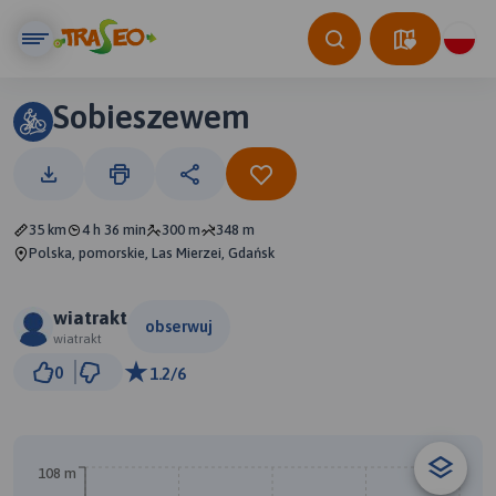
Sobieszewem
35 km
4 h 36 min
300 m
348 m
Polska, pomorskie, Las Mierzei, Gdańsk
wiatrakt
obserwuj
wiatrakt
2 km
0
1.2/6
© Traseo Map
© OpenMapTiles
© OpenStreetMap contributors
108 m