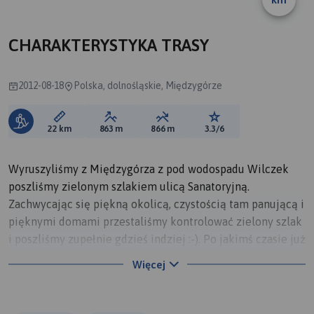
CHARAKTERYSTYKA TRASY
2012-08-18
Polska, dolnośląskie, Międzygórze
Długość trasy:
Suma przewyższeń:
Suma spadków:
Ocena trasy:
22 km
863 m
866 m
3.3/6
Wyruszyliśmy z Międzygórza z pod wodospadu Wilczek
poszliśmy zielonym szlakiem ulicą Sanatoryjną.
Zachwycając się piękną okolicą, czystością tam panującą i
pięknymi domami przestaliśmy kontrolować zielony szlak
i poszliśmy zupełnie gdzieś indziej :-). Po jakimś czasie już
w lesie stwierdziliśmy, że gdzieś umknęła nam zielona
Więcej
trasa, dogłębnie oglądając mapę stwierdziliśmy, że
jesteśmy nad nią i idziemy wzdłuż potoku Bogoryja
(Bogoria). Widać było, że druszka jest nie uczęszczana ale