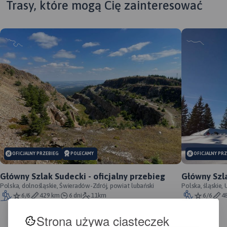
Trasy, które mogą Cię zainteresować
MAP
APL
MAPA TURYSTYCZNA W
APLIKACJI TRASEO
MAPA TURYSTYCZNA W
APLIKACJI TRASEO
OFICJALNY PRZEBIEG
POLECAMY
OFICJALNY PR
Map
prz
Mapa Czarnej Góry i okolic.
Główny Szlak Sudecki - oficjalny przebieg
Główny Szla
Mapa obejmuje obszar
wyż
Zakres mapy ograniczony
Polska, dolnośląskie, Świeradów-Zdrój, powiat lubański
Polska, śląskie,
Masywu Śnieżnika. Na mapie
gór
6/6
429 km
6 dni
11km
6/6
4
jest miejscowościami:
zaznaczono informacje
poł
Stronie Śląskie, Bystrzyca
przydatne turyście, jak
Zal
Strona używa ciasteczek
Kłodzka, Międzylesie i Stare
zabytki, noclegi, granice
Wsc