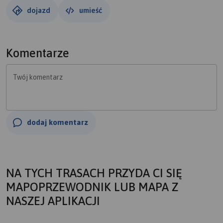
widoki były przepiękne. Doszliśmy w końcu do
dojazd
umieść
utwardzonej drogi, skręciliśmy w prawo w dół i doszliśmy
w końcu do zielonej trasy ale dopiero po około 1,5km
stwierdziliśmy, że na niej jesteśmy więc ruszyliśmy z
Komentarze
powrotem do góry. Już bez żadnych przygód wędrowaliśmy
sobie trasą zieloną do Przełęczy Śnieżnickiej z której po
Twój komentarz
jakiejś chwili dotarliśmy do Schroniska PTTK na Śnieżniku.
Po małej konsumpcji w schronisku wyruszyliśmy dalej w
górę na Śnieżnik. Na wzgórzu odpoczynek foty okolicy i po
krótkiej przerwie powrót do auta. Śnieżnik, Schronisko,
dodaj komentarz
Przełęcz Śnieżnicka później niebieskim szlakiem do
Międzygórza pod wodospad. Trasa nam zajęła około 7
godzin z przerwami a dystans około 32 km w endomondo.
NA TYCH TRASACH PRZYDA CI SIĘ
MAPOPRZEWODNIK LUB MAPA Z
NASZEJ APLIKACJI