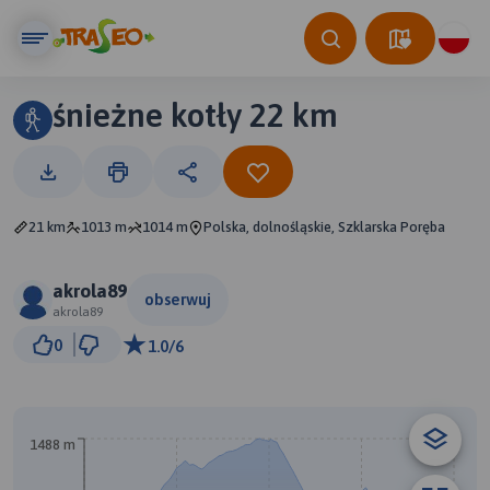
śnieżne kotły 22 km
21 km
1013 m
1014 m
Polska, dolnośląskie, Szklarska Poręba
akrola89
obserwuj
akrola89
1 km
0
1.0/6
© Traseo Map
© OpenMapTiles
© OpenStreetMap contributors
B
A
1488 m