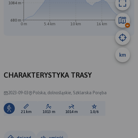
1084 m
680 m
0 m
5.4 km
10 km
16 km
21 km
km
CHARAKTERYSTYKA TRASY
2023-09-03
Polska, dolnośląskie, Szklarska Poręba
Długość trasy:
Suma przewyższeń:
Suma spadków:
Ocena trasy:
21 km
1013 m
1014 m
1.0/6
dojazd
umieść