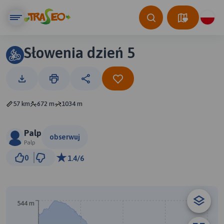
Słowenia dzień 5
57 km
672 m
1034 m
Palp
obserwuj
Palp
5 km
0
1.4/6
© Traseo Map
© OpenMapTiles
© OpenStreetMap contributors
544 m
A