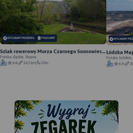
OFICJALNY PRZEBIEG
POLECAMY
OFICJALNY PR
Szlak rowerowy Morza Czarnego Sosnowiec -
Łódzka Mag
oficjalny przebieg
Polska, śląskie, Słupna
Polska, łódzkie,
6/6
14,3 km
20m
6/6
2