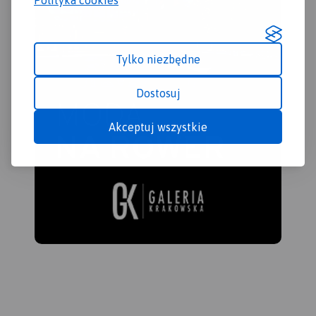
Tylko niezbędne
Dostosuj
Akceptuj wszystkie