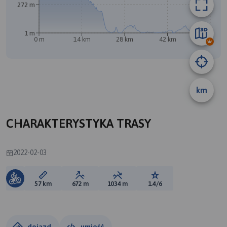
272 m
1 m
0 m
14 km
28 km
42 km
57 km
B
km
CHARAKTERYSTYKA TRASY
2022-02-03
Długość trasy:
Suma przewyższeń:
Suma spadków:
Ocena trasy:
57 km
672 m
1034 m
1.4/6
dojazd
umieść