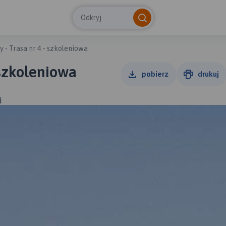
Odkryj
y - Trasa nr 4 - szkoleniowa
 - Trasa nr 4 - szkoleniowa
pobierz
drukuj
j