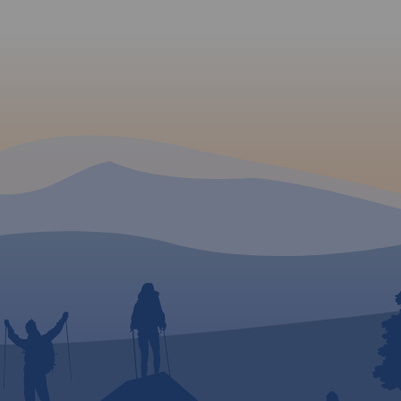
kę na
e.
ałych
ęść
mapie
agment
nia