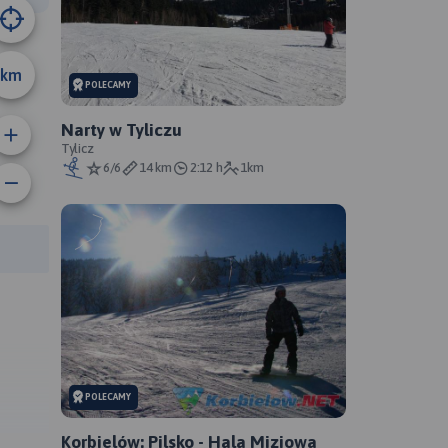
B
km
POLECAMY
Narty w Tyliczu
Tylicz
6/6
14 km
2:12 h
1km
rasy:
POLECAMY
Korbielów: Pilsko - Hala Miziowa