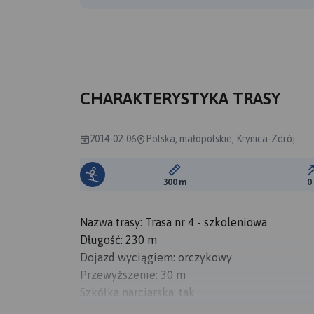
CHARAKTERYSTYKA TRASY
2014-02-06
Polska, małopolskie, Krynica-Zdrój
Długość trasy:
300 m
0
Nazwa trasy: Trasa nr 4 - szkoleniowa
Długość: 230 m
Dojazd wyciągiem: orczykowy
Przewyższenie: 30 m
Szkółka narciarska: tak
Parking: tak