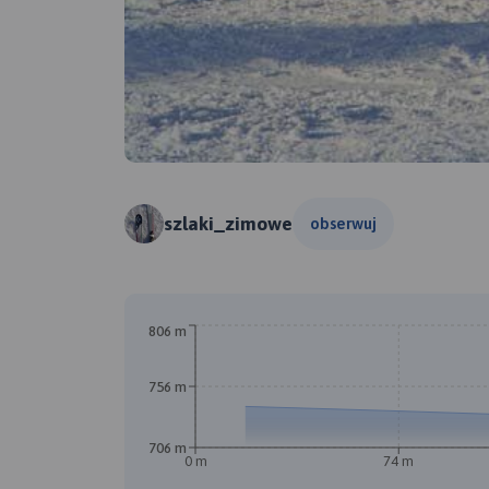
szlaki_zimowe
obserwuj
806 m
756 m
A
706 m
0 m
74 m