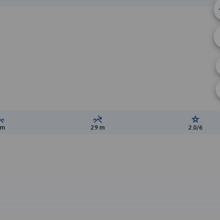
Suma przewyższeń:
Suma spadków:
Ocena t
 m
29 m
2.0/6