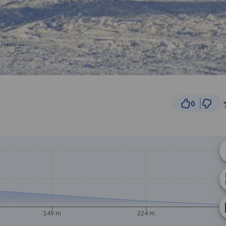
0
20 m
© Traseo Map
© OpenMapTiles
© OpenStreetMap cont
149 m
224 m