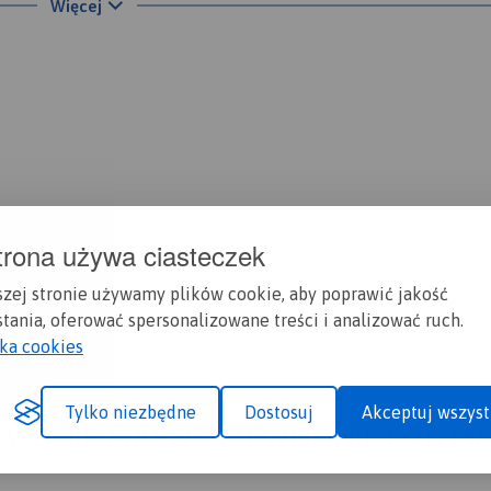
Więcej
est przy trasie wylotowej z Krynicy w kierunku do Nowego Są
 tras o różnym poziomie trudności, wiele wypożyczalni i szkół
a Narciarskiego SŁOTWINY. Oprócz uciechy dla narciarzy na uwa
le propozycji dla snowboardzistów. U podnóża góry parking i 
ica.pl
trona używa ciasteczek
szej stronie używamy plików cookie, aby poprawić jakość
tania, oferować spersonalizowane treści i analizować ruch.
yka cookies
Tylko niezbędne
Dostosuj
Akceptuj wszyst
A CI SIĘ MAPOPRZEWODNIK LUB M