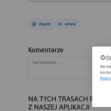
Wypożyczalnia: tak
Serwis: tak
------------------
"Ośrodek Narciarski SŁOTWINY zlokalizowany j
dojazd
umieść
Kompleks 9 wyciągów narciarskich, kilkunastu
narciarskich to tylko niektóre zalety Ośrodk
zasługuje najlepszy w regionie snowpark i wie
obiektów gastronomicznych." źródło: www.kryn
Komentarze
-------------------
S
kontakt:
Twój komentarz
Na na
www.slotwiny.pl
korzys
tel. 18 471-27-26
Polit
e-mail: biuro@slotwiny.pl
NA TYCH TRASACH PRZYD
Z NASZEJ APLIKACJI