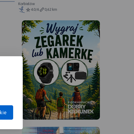
Korbielów
4.0/6
0,62 km
cza.
gę
wiele
kie
APA