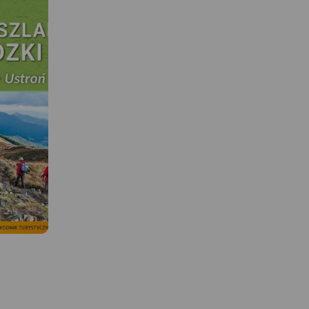
 W
MAPA TURYSTYCZNA W
APLIKACJI TRASEO
go,
Mapa offline wydawnic
MAPA TURYSTYCZNA W
APLIKACJI TRASEO
la
Compass, którą można
przybywają
otworzyć na telefonie w
, aby
aplikacji Traseo, obejmu
Pobierz bezpłatnie mapę tras
s, jeździć
obszar Beskidu Sądecki
rowerowych, a my zapraszamy
ać piesze
doliny Dunajca na zacho
również na wyprawy rowerowe
północnym zachodzie, 