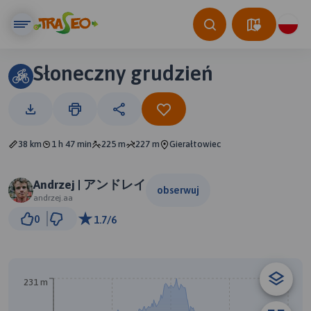
Słoneczny grudzień
38 km
1 h 47 min
225 m
227 m
Gierałtowiec
Andrzej | アンドレイ
obserwuj
andrzej.aa
3 km
0
1.7/6
© Traseo Map
© OpenMapTiles
© OpenStreetMap contributors
231 m