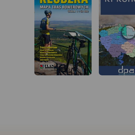
MAPA TURYSTYCZNA W
APLIKACJI TRASEO
MAPA TURYSTYCZNA
APLIKACJI TRASEO
Bardzo dokładna,
aktualizowana w terenie mapa
turystyczna Rudaw
Mapa wydawnictwa 
Janowickich z zaznaczonymi
skali 1:33 000 obej
szlakami pieszymi i
swoim zasięgiem ob
rowerowymi z czasami przejść
Karkonoskiego Park
poszczególnych odcinków. Na
Narodowego i okolic
mapie zaznaczono skały
zaktualizowana w
wspinaczkowe, z których słynie
terenie. Karkonoski 
region i najważniejsze atrakcje
Narodowy to jeden 
turystyczne.
Rok wydania:
najbardziej popula
2022
turystów regionów.