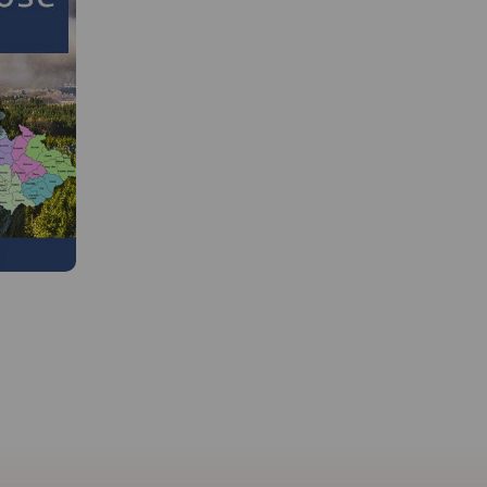
MAPA TURYSTYCZNA W
APLIKACJI TRASEO
 W
Mapa Karkonosze przedstawia
najwyższe pasmo górskie
Sudetów, znajdziemy na niej
Galileos w
aktualny przebieg szlaków
mująca
turystycznych wraz z
szar
orientaycjnym czasem
u
przejścia, szczyty i atrakcje
, została
turystyczne. Mapę Karkonoszy
zamykają czeskie Rokytnice
Park
nad Jizerou na zachodzie oraz
z
Velka Upa na południu, Kowary
rnych wśród
na wschodzie i Jelenia Góra na
 Na mapie