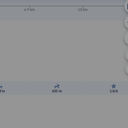
6.9 km
10 km
Suma przewyższeń:
Suma spadków:
Ocena t
8 m
635 m
1.0/6