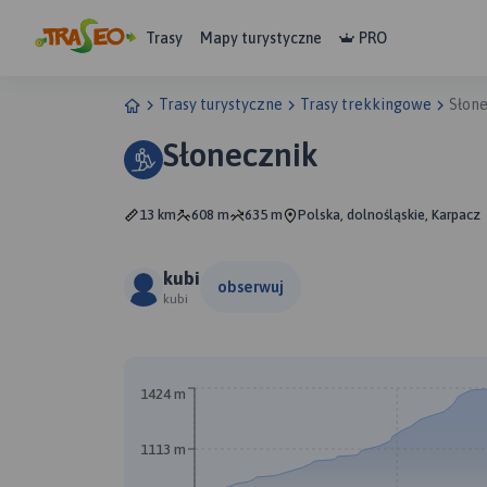
Trasy
Mapy turystyczne
PRO
Trasy turystyczne
Trasy trekkingowe
Słon
Słonecznik
13 km
608 m
635 m
Polska, dolnośląskie, Karpacz
kubi
obserwuj
kubi
1424 m
1113 m