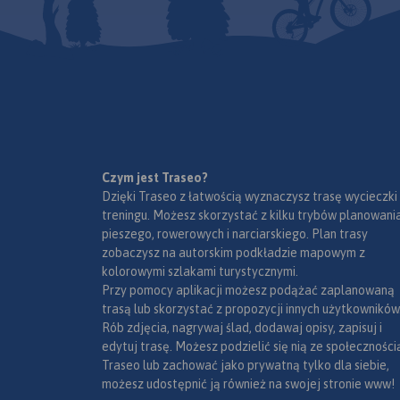
granica polsko-czes
Najwyższym szczyte
Śnieżka (1602 m n.p
najwyższy szczyt Cz
Sudetów i Śląska. K
należą do Światowej
Rezerwatów Biosfer
Czym jest Traseo?
Dzięki Traseo z łatwością wyznaczysz trasę wycieczki
treningu. Możesz skorzystać z kilku trybów planowania
pieszego, rowerowych i narciarskiego. Plan trasy
zobaczysz na autorskim podkładzie mapowym z
kolorowymi szlakami turystycznymi.
Przy pomocy aplikacji możesz podążać zaplanowaną
trasą lub skorzystać z propozycji innych użytkowników
Rób zdjęcia, nagrywaj ślad, dodawaj opisy, zapisuj i
edytuj trasę. Możesz podzielić się nią ze społeczności
Traseo lub zachować jako prywatną tylko dla siebie,
możesz udostępnić ją również na swojej stronie www!