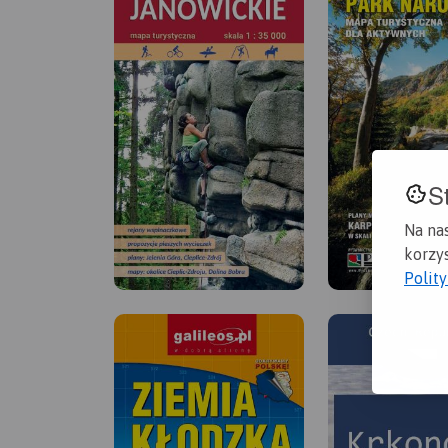
S
Na na
korzys
Polit