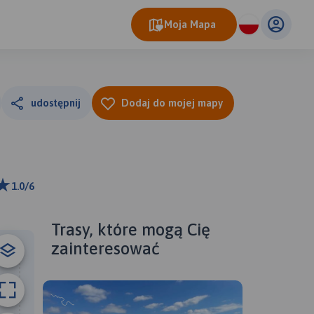
Moja Mapa
udostępnij
Dodaj do mojej mapy
1.0/6
m
ributors
Trasy, które mogą Cię
zainteresować