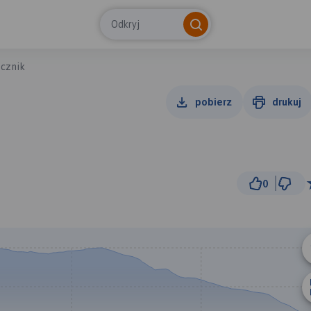
Odkryj
ecznik
pobierz
drukuj
0
1 k
© Traseo Map
© OpenMapTiles
© OpenStreetMap cont
A
B