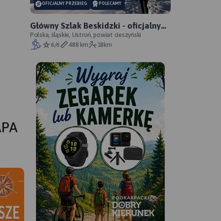
OFICJALNY PRZEBIEG
POLECAMY
Główny Szlak Beskidzki - oficjalny
przebieg
Polska, śląskie, Ustroń, powiat cieszyński
6/6
488 km
18km
APA