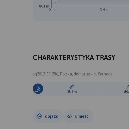
801 m
0 m
3.4 km
CHARAKTERYSTYKA TRASY
2012-09-29
Polska, dolnośląskie, Karpacz
Długość trasy:
13 km
60
dojazd
umieść