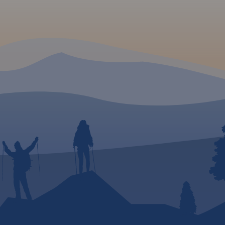
35 000.
e,
rpacza,
czeskich
va i
e