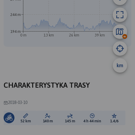
244 m
B
A
194 m
0 m
13 km
26 km
39 km
52 km
km
CHARAKTERYSTYKA TRASY
2018-03-10
Długość trasy:
Suma przewyższeń:
Suma spadków:
Średni czas potrzebny 
Ocena tras
52 km
140 m
145 m
4 h 44 min
1.4/6