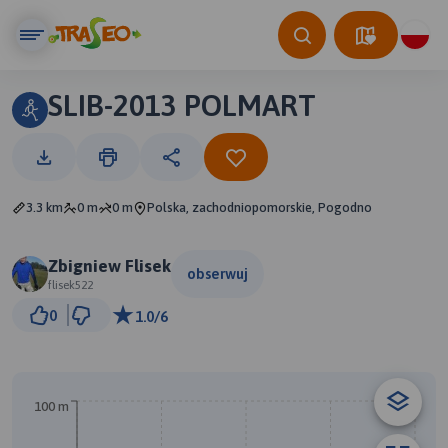
SLIB-2013 POLMART
3.3 km
0 m
0 m
Polska, zachodniopomorskie, Pogodno
Zbigniew Flisek
obserwuj
flisek522
300 m
0
1.0/6
© Traseo Map
© OpenMapTiles
© OpenStreetMap contributors
100 m