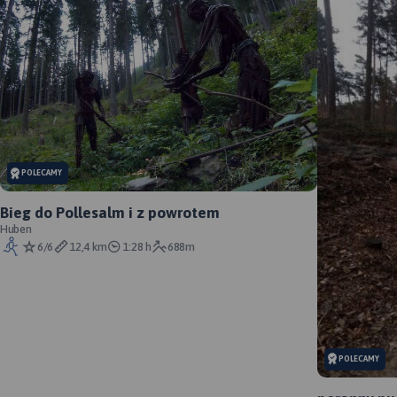
POLECAMY
Bieg do Pollesalm i z powrotem
Huben
6/6
12,4 km
1:28 h
688m
POLECAMY