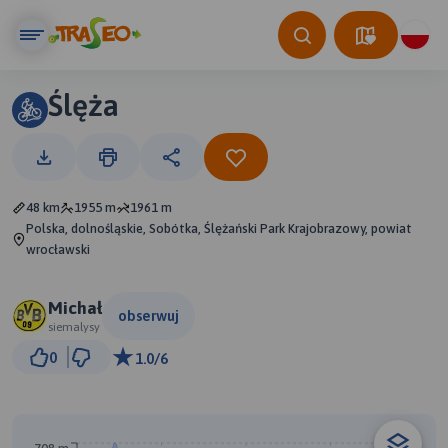
Ślęża
48 km
1955 m
1961 m
Polska, dolnośląskie, Sobótka, Ślężański Park Krajobrazowy, powiat
wrocławski
Michał
obserwuj
siemalysy
2 km
0
1.0/6
© Traseo Map
© OpenMapTiles
© OpenStreetMap contributors
B
A