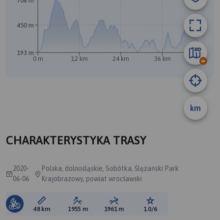
708 m
450 m
193 m
0 m
12 km
24 km
36 km
48 km
km
CHARAKTERYSTYKA TRASY
2020-
Polska, dolnośląskie, Sobótka, Ślężański Park
06-06
Krajobrazowy, powiat wrocławski
Długość trasy:
Suma przewyższeń:
Suma spadków:
Ocena trasy:
48 km
1955 m
1961 m
1.0/6