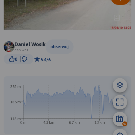
Daniel Wosik
obserwuj
dan.wos
1 km
0
5.4/6
© Traseo Map
© OpenMapTiles
© OpenStreetMap contributors
252 m
185 m
118 m
0 m
4.3 km
8.7 km
13 km
17 km