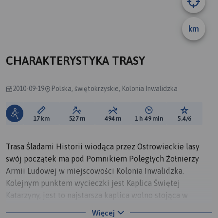
km
B
A
CHARAKTERYSTYKA TRASY
2010-09-19
Polska, świętokrzyskie, Kolonia Inwalidzka
Długość trasy:
Suma przewyższeń:
Suma spadków:
Średni czas potrzebny 
Ocena tras
17 km
527 m
494 m
1 h 49 min
5.4/6
Trasa Śladami Historii wiodąca przez Ostrowieckie lasy
swój początek ma pod Pomnikiem Poległych Żołnierzy
Armii Ludowej w miejscowości Kolonia Inwalidzka.
Kolejnym punktem wycieczki jest Kaplica Świętej
Katarzyny, jest to najstarsza kaplica wolno stojąca w
Polsce z 1430 roku, znajduje się ona nie daleko wsi
Więcej