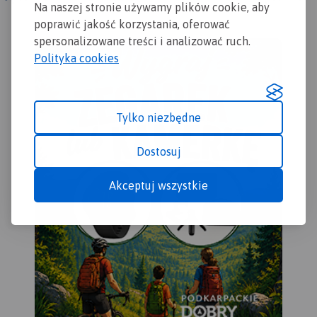
Na naszej stronie używamy plików cookie, aby
mogą także mniej
poprawić jakość korzystania, oferować
doświadczeni turyści. Obszar
spersonalizowane treści i analizować ruch.
przedstawiony na mapie
Polityka cookies
zamyka się w granicach:
Końskie na północy, Raków
na południu, Ostrowiec
Świętokrzyski na wschodzie,
Tylko niezbędne
Dobrzeszów na zachodzie.
Rok wydania 2023
Dostosuj
Akceptuj wszystkie