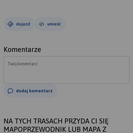
Miłkowska Karczma. Jej Fundatorem był biskup Zbigniew
Oleśnicki. 17 stycznia 1864 roku oddziały powstańcze
odniosły pod Kaplicą zwycięską bitwę z Rosjanami. Spod
Kaplicy kierujemy się w stronę Boru Kunowskiego pod
dojazd
umieść
pomnik pomordowanych przez hitlerowców 4 lipca 1944
roku mieszkańców tejże wsi. Co roku 4-go lipca odbywa
się pod Pomnikiem uroczysta Msza Św. Spod pomnika
Komentarze
udajemy się pod Zielony Krzyż. W tym miejscu podczas
Powstania Listopadowego doszło do potyczki Powstańców
Twój komentarz
z moskalami, niestety Polacy ponieśli klęskę.
Upamiętniający Krzyż stoi w tym miejscu od 1856 roku.
dodaj komentarz
NA TYCH TRASACH PRZYDA CI SIĘ
MAPOPRZEWODNIK LUB MAPA Z