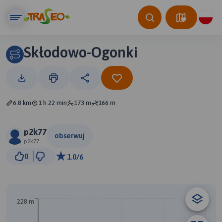
Skłodowo-Ogonki
6.8 km
1 h 22 min
173 m
166 m
p2k77
obserwuj
p2k77
1 km
0
1.0/6
© Traseo Map
© OpenMapTiles
© OpenStreetMap contributors
B
228 m