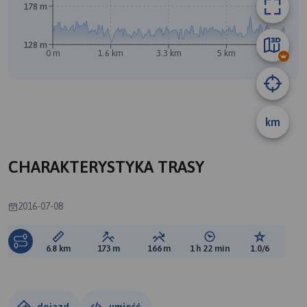
178 m
128 m
0 m
1.6 km
3.3 km
5 km
6.7 km
km
A
CHARAKTERYSTYKA TRASY
2016-07-08
Długość trasy:
Suma przewyższeń:
Suma spadków:
Średni czas potrzebny 
Ocena tras
6.8 km
173 m
166 m
1 h 22 min
1.0/6
dojazd
umieść