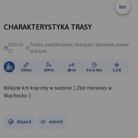
km
CHARAKTERYSTYKA TRASY
2019-02-
Polska, świętokrzyskie, Skarżysko-Kamienna, powiat
17
skarżyski
Długość trasy:
Suma przewyższeń:
Suma spadków:
Średni czas potrzebny 
Ocena tras
28 km
109 m
84 m
6 h 6 min
3.3/6
Kolejne km kręcimy w sezonie :) Zlot morsowy w
Wąchocku :)
dojazd
umieść