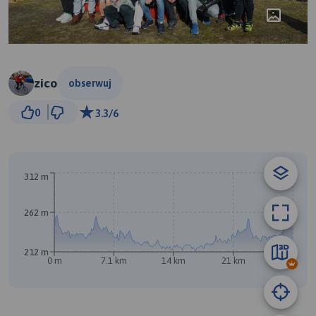
zico
obserwuj
2 km
0
3.3/6
© Traseo Map
© OpenMapTiles
© OpenStreetMap contributors
312 m
A
B
262 m
212 m
0 m
7.1 km
14 km
21 km
28 km