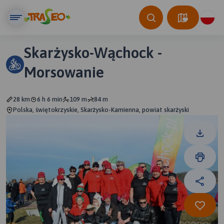
Skarżysko-Wąchock -
Morsowanie
28 km
6 h 6 min
109 m
84 m
Polska, świętokrzyskie, Skarżysko-Kamienna, powiat skarżyski