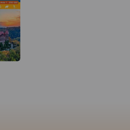
 W
MAPA TURYSTYCZNA W
y
APLIKACJI TRASEO
amienne i
e Skały po
 mapie są
Mapa obejmuje bardzo
potrzebne
atrakcyjną turystycznie czeską
ia się w
część Gór Stołowych. Podobnie
ie. Podane
jak w polskiej części masywu,
MAPA TURYSTYCZNA W
zejść
także ten region obfituje w
APLIKACJI TRASEO
ć
przeróżne ciekawe formacje
ania 2023
skalne. Ciekawym szczytem
Broumowskich Ścian jest leżąca
Mapa przedstawia zbiór