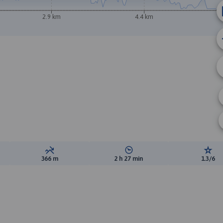
2.9 km
4.4 km
ewyższeń:
Suma spadków:
Średni czas potrzebny na pokon
Ocen
366 m
2 h 27 min
1.3/6