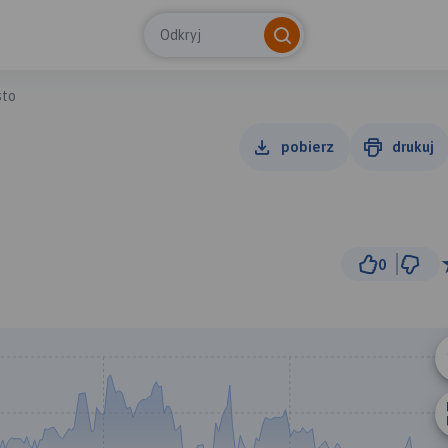
Odkryj
sto
pobierz
drukuj
0
300 
© Traseo Map
© OpenMapTiles
© OpenStreetMap cont
B
A