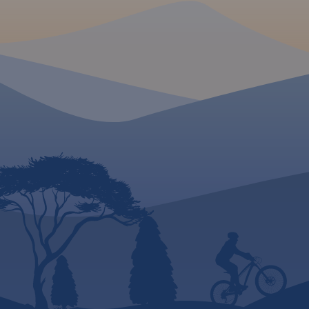
również czeskie Góry Stołowe:
Adršpašsko-teplické skály i
Broumovské stěny.
Rok
wydania 2023
MAPA TURYSTYCZNA W
APLIKACJI TRASEO
MAPA TURYSTYCZNA
APLIKACJI TRASEO
Zaktualizowana w terenie
mapa turystyczna Sudetów
Środkowych z
Wybrać około 100 at
wyszczególnionymi szlakami
tego regionu to nie
pieszymi i rowerowymi. Mapa
trudne zadanie. Mie
obejmuje m.in. Góry Sowie,
szczególnych, wart
Góry i Pogórze Wałbrzyskie,
odwiedzenia jest tu
Góry Kamienne oraz dużą
więcej. Subiektywn
część Broumovskiej Vrchoviny
dokonał – opierając
ze skalnymi miastami
doświadczeniu jako 
Aderszpasko Teplickich Skał
wycieczek, przewod
włącznie. Na mapie
turystycznego i górs
uwzględniono atrakcje
Waldemar Brygier
turystyczne oraz informacje
(naszesudety.pl). W
praktyczne.
Rok wydania 2020
polecanych atrakcji
pałace, muzea, ska