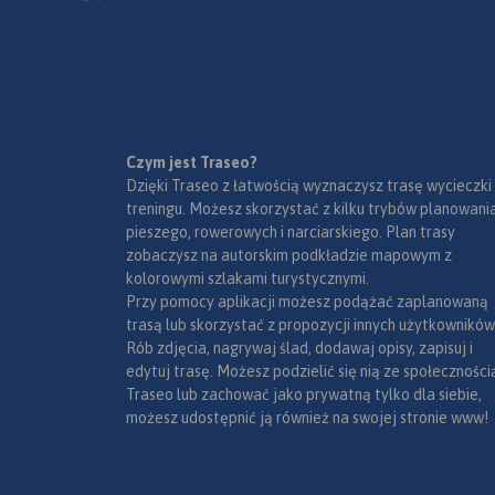
kopalnie, twierdze, 
przyrody, uzdrowiska
innych. Zapraszamy
lektury! Mapę offli
zakupić w aplikacji
urządzenia mobilne
wydania 2019
Czym jest Traseo?
Dzięki Traseo z łatwością wyznaczysz trasę wycieczki
treningu. Możesz skorzystać z kilku trybów planowania
pieszego, rowerowych i narciarskiego. Plan trasy
zobaczysz na autorskim podkładzie mapowym z
kolorowymi szlakami turystycznymi.
Przy pomocy aplikacji możesz podążać zaplanowaną
trasą lub skorzystać z propozycji innych użytkowników
Rób zdjęcia, nagrywaj ślad, dodawaj opisy, zapisuj i
edytuj trasę. Możesz podzielić się nią ze społeczności
Traseo lub zachować jako prywatną tylko dla siebie,
możesz udostępnić ją również na swojej stronie www!