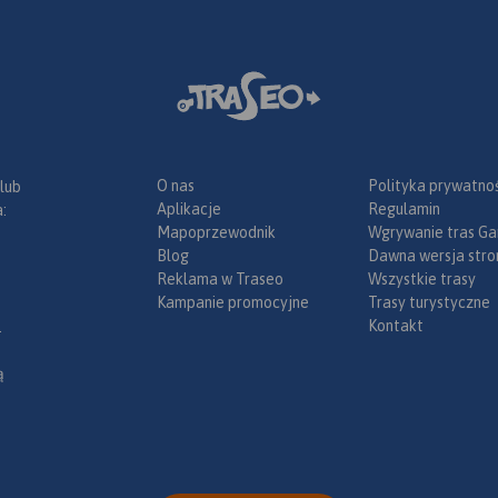
niewymagająca żadnej
osobliwości
wprawy przy chodzeniu po
 i wiele
górach, składająca się z
 do
wygodnych schodków,
ne można
poręczy, drabin i miejscami
 Traseo na
sztucznie wybudowanych
.
Rok
chodników i platform. W
pobliżu znajduje się też
O nas
Polityka prywatnoś
 lub
Teplickie Skalne Miasto – nieco
Aplikacje
Regulamin
:
mniej znane od
Mapoprzewodnik
Wgrywanie tras Ga
Adršpašskoteplickich skál, lecz
Blog
Dawna wersja stro
rozleglejsze, wyższe i bardziej
Reklama w Traseo
Wszystkie trasy
dzikie.
Kampanie promocyjne
Trasy turystyczne
Kontakt
.
ą