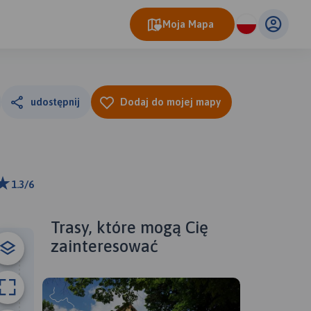
Moja Mapa
udostępnij
Dodaj do mojej mapy
1.3/6
m
ributors
Trasy, które mogą Cię
zainteresować