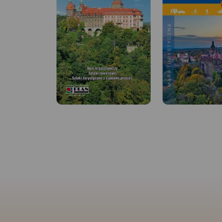
MAPA TURYSTYCZNA W
APLIKACJI TRASEO
MAPA TURYSTYCZNA
APLIKACJI TRASEO
Mapa turystyczna Gór
Stołowych przedstawia
niezwykle malowniczy zakątek
Mapa obejmuje Gór
SUdetów. Góry Stołowe
Wałbrzyskie, Góry K
położone są w Sudetach
Adszprasko-Teplicki
Środkowych, na styku z
czeskiej stronie. Na
Sudetami Wschodnimi. Mapa
wszystkie elementy 
przedstawia obszar zamknięty
turyście do poruszan
na zachodzie przez czeski
tym ciekawym teren
Hronov, na południu Duszniki-
odległości i czasy pr
Zdrój, na wschodzie Szalejów
pomogą zaplanowa
Górny oraz na północy
wycieczkę.
Rok wyd
Police. Na mapie