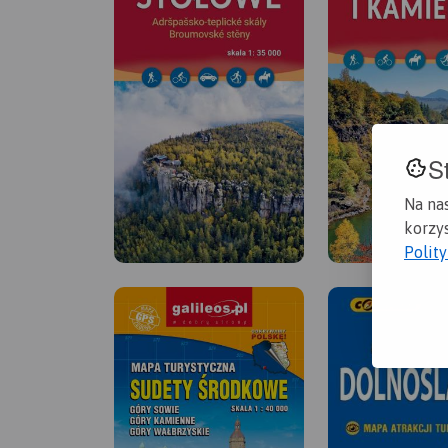
S
Na na
korzys
Polit