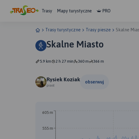
Trasy
Mapy turystyczne
PRO
Trasy turystyczne
Trasy piesze
Skalne Mia
Skalne Miasto
5.9 km
2 h 27 min
360 m
366 m
Rysiek Koziak
obserwuj
piast
605 m
555 m