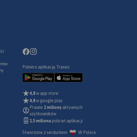
ci
rmin
Pobierz aplikację Traseo:
ny
4,8
w app store
4,8
w google play
Prawie
2 miliony
aktywnych
użytkowników
1.5 miliona
pobrań aplikacji
Stworzone z serduchem
W Polsce