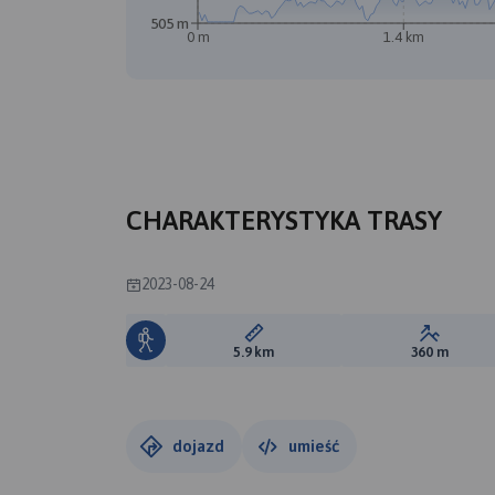
505 m
0 m
1.4 km
CHARAKTERYSTYKA TRASY
2023-08-24
Długość trasy:
Suma prz
5.9 km
360 m
dojazd
umieść