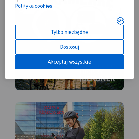
wydania 2022
Polityka cookies
MAPA TURYSTYCZNA W
Tylko niezbędne
APLIKACJI TRASEO
Dostosuj
Mapa w świetnej skali 1:35
000. Na mapie znajdują się
Akceptuj wszystkie
Karkonosze, Góry Izerskie,
plany (centra miast)
Świeradowa-Zdroju,
Karpacza, Szklarskiej Poręby
oraz czeskich miejscowości:
Harrachova i Szpindlerowego
Młynu.
Karkonosze to najwyższe
pasmo górskie Sudetów
rozciągające się na długości
około 40 km. Głównym