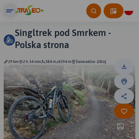
Singltrek pod Smrkem -
Polska strona
29 km
2 h 34 min
384 m
394 m
Świeradów-Zdrój