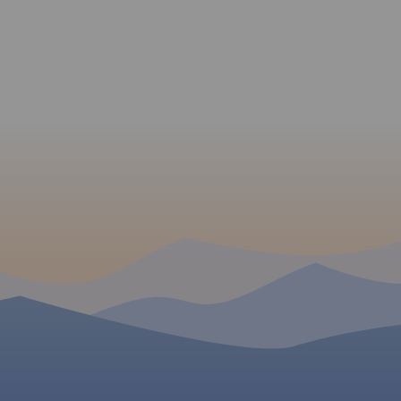
przygotowane trasy pod
biegówki.
Najpopularniejszym
miejscem do uprawiania
narciarstwa biegowego są
Jakuszyce.