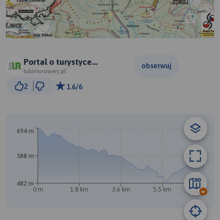
Portal o turystyce
obserwuj
rowerowej -
lubimyrowery.pl
500 m
LubimyRowery.pl
2
1.6/6
© Traseo Map
© OpenMapTiles
© OpenStreetMap contributors
694 m
B
A
588 m
482 m
0 m
1.8 km
3.6 km
5.5 km
7.3 km