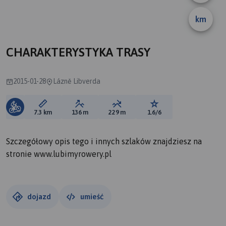
km
CHARAKTERYSTYKA TRASY
2015-01-28
Lázně Libverda
Długość trasy:
Suma przewyższeń:
Suma spadków:
Ocena trasy:
7.3 km
136 m
229 m
1.6/6
Szczegółowy opis tego i innych szlaków znajdziesz na
stronie www.lubimyrowery.pl
dojazd
umieść