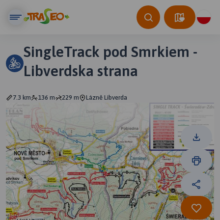
SingleTrack pod Smrkiem -
Libverdska strana
7.3 km
136 m
229 m
Lázně Libverda