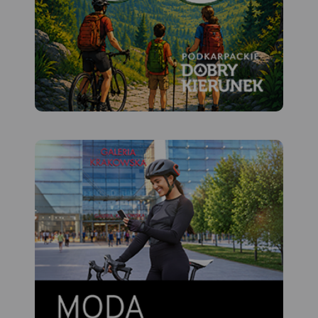
Mapa w świetnej skali 1:35
000. Na mapie znajdują się
Karkonosze, Góry Izerskie,
plany (centra miast)
Świeradowa-Zdroju,
Karpacza, Szklarskiej Poręby
oraz czeskich miejscowości:
Harrachova i Szpindlerowego
Młynu.
Karkonosze to najwyższe
pasmo górskie Sudetów
rozciągające się na długości
około 40 km. Głównym
grzbietem przebiega granica
polsko-czeska. Najwyższym
szczytem jest Śnieżka (1603
m n.p.m.). Wyróżniającym
się elementem krajobrazu
Karkonoszy są kotły