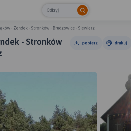
Odkryj
rąków - Zendek - Stronków - Brudzowice - Siewierz
endek - Stronków
pobierz
drukuj
z