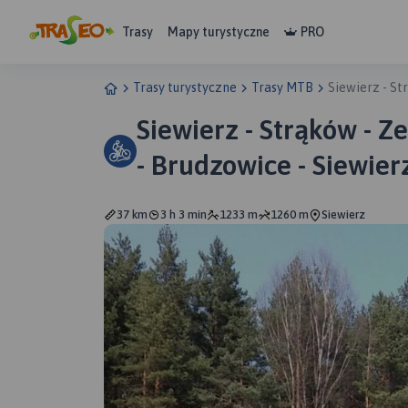
Trasy
Mapy turystyczne
PRO
Trasy turystyczne
Trasy MTB
Siewierz - St
Siewierz - Strąków - Z
- Brudzowice - Siewier
37 km
3 h 3 min
1233 m
1260 m
Siewierz