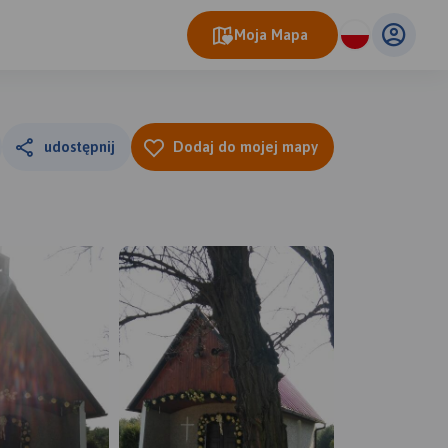
Moja Mapa
udostępnij
Dodaj do mojej mapy