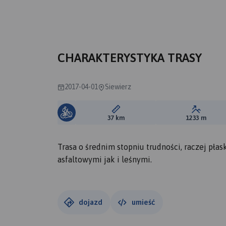
CHARAKTERYSTYKA TRASY
2017-04-01
Siewierz
Długość trasy:
Suma prz
37 km
1233 m
Trasa o średnim stopniu trudności, raczej pł
asfaltowymi jak i leśnymi.
dojazd
umieść