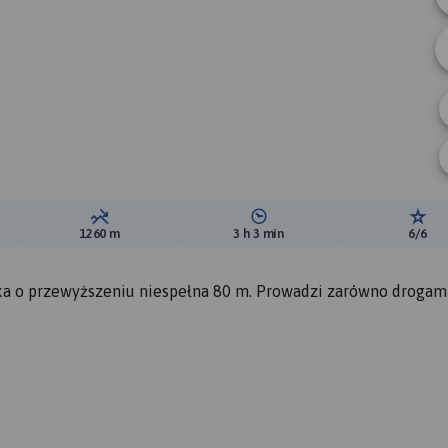
ewyższeń:
Suma spadków:
Średni czas potrzebny na pokon
Ocen
1260 m
3 h 3 min
6/6
aska o przewyższeniu niespełna 80 m. Prowadzi zarówno drogam