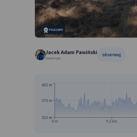
POLECAMY
Jacek Adam Pawiński
obserwuj
pawinsja
422 m
372 m
322 m
0 m
9.2 km