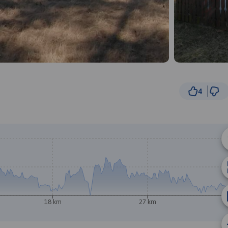
4
2 km
© Traseo Map
© OpenMapTiles
© OpenStreetMap cont
18 km
27 km
B
A