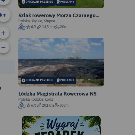
OFICJALNY PRZEBIEG
POLECAMY
km
Szlak rowerowy Morza Czarnego
Sosnowiec - oficjalny przebieg
Polska, śląskie, Słupna
6/6
14,3 km
20m
anie trasy:
a trasy:
OFICJALNY PRZEBIEG
POLECAMY
i
Łódzka Magistrala Rowerowa NS
Polska, łódzkie, Łódź
6/6
201 km
300m