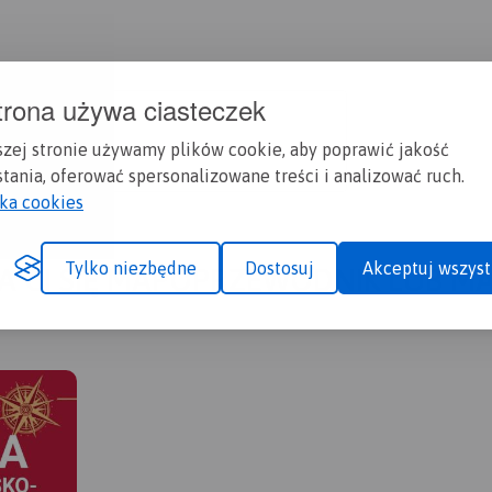
trona używa ciasteczek
szej stronie używamy plików cookie, aby poprawić jakość
tania, oferować spersonalizowane treści i analizować ruch.
yka cookies
Tylko niezbędne
Dostosuj
Akceptuj wszyst
A CI SIĘ MAPOPRZEWODNIK LUB M