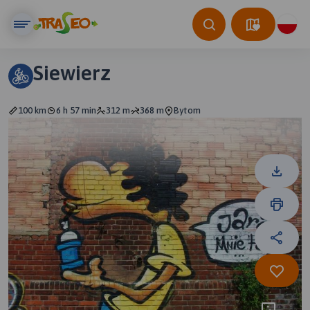
Siewierz
100 km
6 h 57 min
312 m
368 m
Bytom