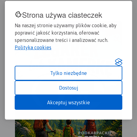
dróg, szkoły, numeracje
Map
posesji. Plan obejmuje
Strona używa ciasteczek
czę
miasto w granicach
Czę
administracyjnych.
Na naszej stronie używamy plików cookie, aby
usi
poprawić jakość korzystania, oferować
wąw
spersonalizowane treści i analizować ruch.
Są 
Polityka cookies
Zas
Czę
Zaw
Ślą
Tylko niezbędne
tur
Map
umo
wył
dot
Dostosuj
bra
naj
pap
Wszy
Akceptuj wszystkie
row
mię
węz
dzi
zap