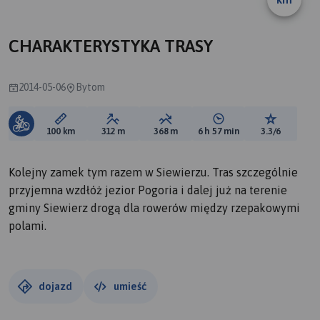
CHARAKTERYSTYKA TRASY
2014-05-06
Bytom
Długość trasy:
Suma przewyższeń:
Suma spadków:
Średni czas potrzebny 
Ocena tras
100 km
312 m
368 m
6 h 57 min
3.3/6
Kolejny zamek tym razem w Siewierzu. Tras szczególnie
przyjemna wzdłóż jezior Pogoria i dalej już na terenie
gminy Siewierz drogą dla rowerów między rzepakowymi
polami.
dojazd
umieść