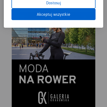
Dostosuj
prz
Akceptuj wszystkie