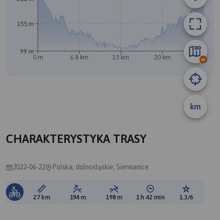
155 m
99 m
0 m
6.8 km
13 km
20 km
27 km
km
CHARAKTERYSTYKA TRASY
2022-06-22
Polska, dolnośląskie, Siemianice
Długość trasy:
Suma przewyższeń:
Suma spadków:
Średni czas potrzebny 
Ocena tras
27 km
194 m
198 m
1 h 42 min
1.3/6