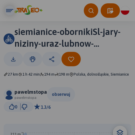
siemianice-obornikiSl-jary-
niziny-uraz-lubnow-
nowosielce-obornikiSl-
siemianice
27 km
1 h 42 min
194 m
198 m
Polska, dolnośląskie, Siemianice
pawelmstopa
obserwuj
pawelmstopa
3 km
0
1.3/6
© Traseo Map
© OpenMapTiles
© OpenStreetMap contributors
A
B
211 m