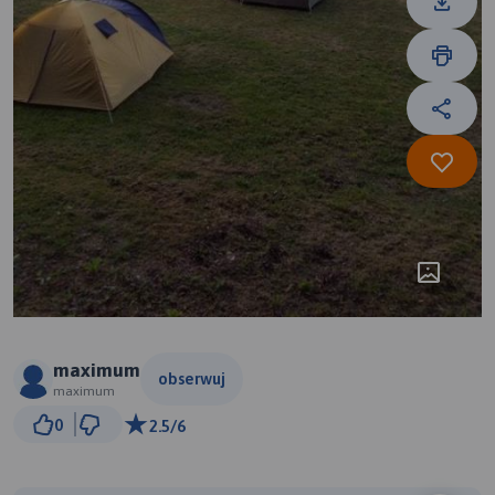
maximum
obserwuj
maximum
3 km
0
2.5/6
© Traseo Map
© OpenMapTiles
© OpenStreetMap contributors