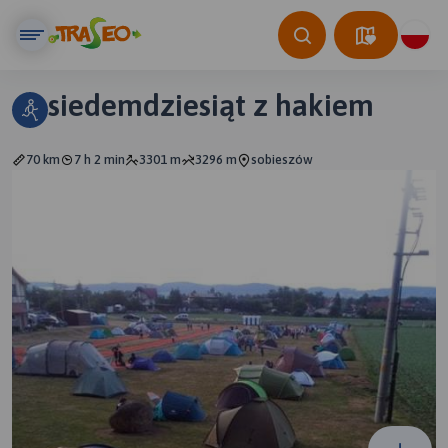
siedemdziesiąt z hakiem
70 km
7 h 2 min
3301 m
3296 m
sobieszów