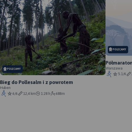
POLECAMY
Półmaraton
Warszawa
POLECAMY
5.1/6
Bieg do Pollesalm i z powrotem
Huben
6/6
12,4 km
1:28 h
688m