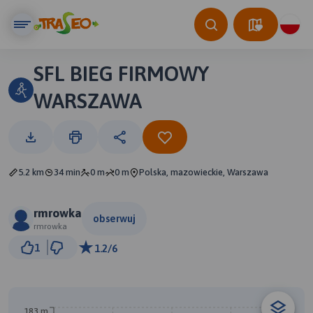
SFL BIEG FIRMOWY
WARSZAWA
5.2 km
34 min
0 m
0 m
Polska, mazowieckie, Warszawa
rmrowka
obserwuj
rmrowka
500 m
1
1.2/6
© Traseo Map
© OpenMapTiles
© OpenStreetMap contributors
183 m