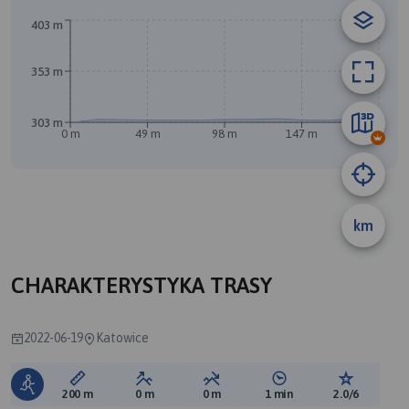
403 m
353 m
303 m
0 m
49 m
98 m
147 m
196 m
km
A
B
CHARAKTERYSTYKA TRASY
2022-06-19
Katowice
Długość trasy:
Suma przewyższeń:
Suma spadków:
Średni czas potrzebny 
Ocena tras
200 m
0 m
0 m
1 min
2.0/6