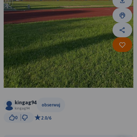
kingag94
obserwuj
kingag94
20 m
0
2.0/6
© Traseo Map
© OpenMapTiles
© OpenStreetMap contributors