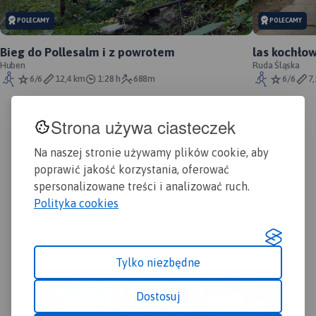
POLECAMY
POLECAMY
Bieg do Pollesalm i z powrotem
las kochło
Huben
Ruda Śląska
6/6
12,4 km
1:28 h
688m
6/6
7
Strona używa ciasteczek
Na naszej stronie używamy plików cookie, aby
poprawić jakość korzystania, oferować
spersonalizowane treści i analizować ruch.
Polityka cookies
Tylko niezbędne
Dostosuj