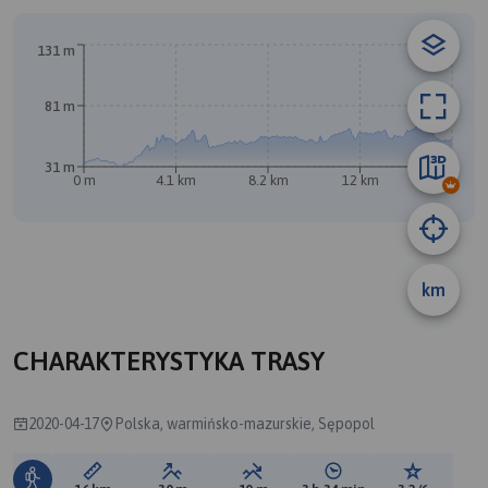
A
131 m
81 m
31 m
0 m
4.1 km
8.2 km
12 km
16 km
km
B
CHARAKTERYSTYKA TRASY
2020-04-17
Polska, warmińsko-mazurskie, Sępopol