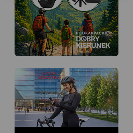
Mazury. Dedykowana jest
zwłaszcza turystom
zmotoryzowanym.
Przedstawiono na niej
aktualną sieć dróg, wybraną
bazę noclegową oraz
propozycje najciekawszych
atrakcji regionu. Wśród nich
znajdują się: zamki, pałace,
kościoły, muzea, zabytki
techniki, obiekty militarne,
cuda przyrody, wyróżniające
się miejsca widokowe i
panoramy. Mapę offline
można zakupić w aplikacji
Traseo na urządzenia
mobilne.
Rok wydania 2022