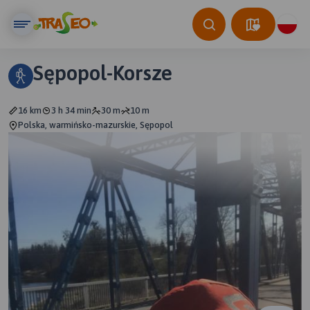
Sępopol-Korsze
16 km
3 h 34 min
30 m
10 m
Polska, warmińsko-mazurskie, Sępopol