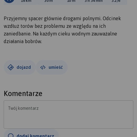
Długość trasy:
Suma przewyższeń:
Suma spadków:
Średni czas potrzebny 
Ocena tras
16 km
30 m
10 m
3 h 34 min
3.2/6
Przyjemny spacer głównie drogami polnymi. Odcinek
wzdłuż torów bez problemu ze względu na ich
zaniedbanie. Na każdym cieku wodnym zauważalne
działania bobrów.
dojazd
umieść
Komentarze
Twój komentarz
dodaj komentarz