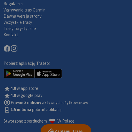
Regulamin
Wgrywanie tras Garmin
Dawna wersja strony
Wszystkie trasy
Trasy turystyczne
Kontakt
Pobierz aplikację Traseo:
4,8
w app store
4,8
w google play
Prawie
2 miliony
aktywnych użytkowników
1.5 miliona
pobrań aplikacji
Stworzone z serduchem
W Polsce
Zaplanuj trasę