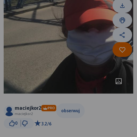
maciejkor2
PRO
obserwuj
maciejkor2
3 km
0
3.2/6
© Traseo Map
© OpenMapTiles
© OpenStreetMap contributors